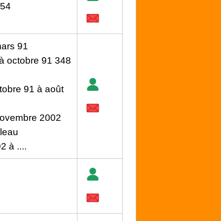
 54
mars 91
à octobre 91 348
tobre 91 à août
 novembre 2002
leau
à ....