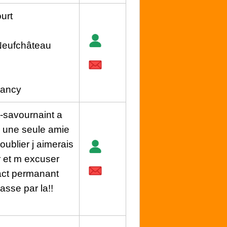
urt
 Neufchâteau
Nancy
st-savournaint a
u une seule amie
oublier j aimerais
r et m excuser
tact permanant
asse par la!!