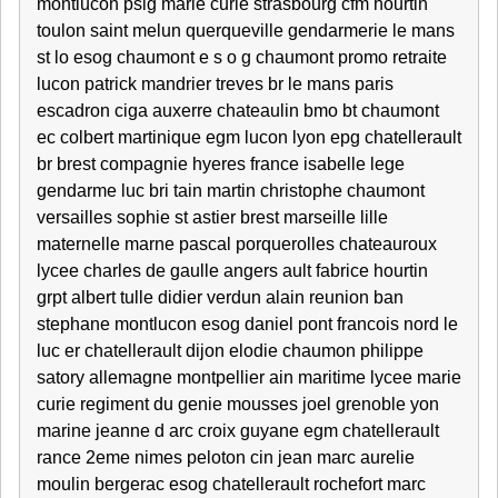
montlucon psig marie curie strasbourg cfm hourtin
toulon saint melun querqueville gendarmerie le mans
st lo esog chaumont e s o g chaumont promo retraite
lucon patrick mandrier treves br le mans paris
escadron ciga auxerre chateaulin bmo bt chaumont
ec colbert martinique egm lucon lyon epg chatellerault
br brest compagnie hyeres france isabelle lege
gendarme luc bri tain martin christophe chaumont
versailles sophie st astier brest marseille lille
maternelle marne pascal porquerolles chateauroux
lycee charles de gaulle angers ault fabrice hourtin
grpt albert tulle didier verdun alain reunion ban
stephane montlucon esog daniel pont francois nord le
luc er chatellerault dijon elodie chaumon philippe
satory allemagne montpellier ain maritime lycee marie
curie regiment du genie mousses joel grenoble yon
marine jeanne d arc croix guyane egm chatellerault
rance 2eme nimes peloton cin jean marc aurelie
moulin bergerac esog chatellerault rochefort marc