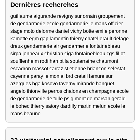
Dernières recherches
guillaume
aigurande
revigny sur ornain
groupement
de gendarmerie
ecole gendarmerie le mans
officier
stage moto
delorme daniel vichy
botte emile peronne
kamette
egm gap
lamentin
thierry chatellerault
delage
dreux
gendarmerie air
gendarmerie fontainebleau
sirpa
jonneaux christian
ciga fontainebleau
cgs
filiot
soufflenheim
rodilhan
bt la souterraine
chaumont
escadron
massot
carraz
st etienne
briancon
selestat
cayenne
paray le monial
brd creteil
lamure sur
azergues
bga
kosovo
taverny
mirande
hanquet
angelo thionville
perros
chalons en champagne
ecole
de gendarmerie de tulle
psig mont de marsan
gerald
le bohec thierry satory
dardilly
martin melun
ecole le
mans
beaune