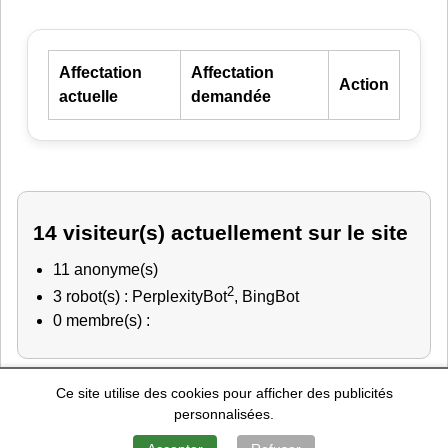
Affectation
Affectation
Action
actuelle
demandée
14 visiteur(s) actuellement sur le site
11 anonyme(s)
2
3 robot(s) : PerplexityBot
, BingBot
0 membre(s) :
Ce site utilise des cookies pour afficher des publicités
Police Nationale
-
Education Nationale
-
Marine Nationale
-
personnalisées.
Gendarmerie Nationale
-
Recherche de personnes
Mentions Légales
-
Contact
-
A Propos