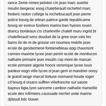
rance 2eme nimes peloton cin jean marc aurelie
moulin bergerac esog chatellerault rochefort marc
frederic redon college la rochefoucault jean pierre
police bourg de orlean patrice garde republicaine
bourg air evreux fusiliers marins ban hyeres rouen
drancy bordeaux crs charleville chatell muru ingrid bt
chatellerault sens doudart de la gree oran vals les
bains ile de re de grasse um noumea mobile jean
ecole de gendarmerie fontainebleau epg chaumont
cannes maxime lycee jean perrin ecole de montlucon
nathalie primaire jean moulin csp mont de marsan
ecole primaire algerie hoock veronique lycee louis
pasteur eogn ville lycee st jean gem st mandrier noisy
le grand lange marcel fortune normand houde roger
cif bourg d oisans suffren villefranche sur saone
bayeux bgta lyon sancerre cambon nathalie marseille
ecole des infirmiers caussade michel unite marine
djibouti bdc blavet