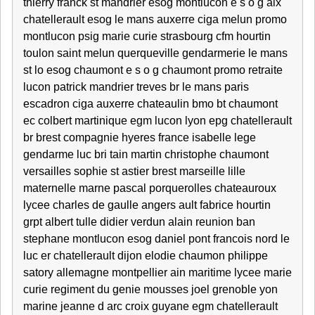
thierry franck st mandrier esog montlucon e s o g aix
chatellerault esog le mans auxerre ciga melun promo
montlucon psig marie curie strasbourg cfm hourtin
toulon saint melun querqueville gendarmerie le mans
st lo esog chaumont e s o g chaumont promo retraite
lucon patrick mandrier treves br le mans paris
escadron ciga auxerre chateaulin bmo bt chaumont
ec colbert martinique egm lucon lyon epg chatellerault
br brest compagnie hyeres france isabelle lege
gendarme luc bri tain martin christophe chaumont
versailles sophie st astier brest marseille lille
maternelle marne pascal porquerolles chateauroux
lycee charles de gaulle angers ault fabrice hourtin
grpt albert tulle didier verdun alain reunion ban
stephane montlucon esog daniel pont francois nord le
luc er chatellerault dijon elodie chaumon philippe
satory allemagne montpellier ain maritime lycee marie
curie regiment du genie mousses joel grenoble yon
marine jeanne d arc croix guyane egm chatellerault