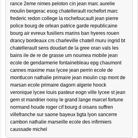
rance 2eme nimes peloton cin jean marc aurelie
moulin bergerac esog chatellerault rochefort marc
frederic redon college la rochefoucault jean pierre
police bourg de orlean patrice garde republicaine
bourg air evreux fusiliers marins ban hyeres rouen
drancy bordeaux crs charleville chatell muru ingrid bt
chatellerault sens doudart de la gree oran vals les
bains ile de re de grasse um noumea mobile jean
ecole de gendarmerie fontainebleau epg chaumont
cannes maxime max lycee jean perrin ecole de
montlucon nathalie primaire jean moulin csp mont de
marsan ecole primaire dagorn algerie hoock
veronique lycee louis pasteur eogn ville lycee st jean
gem st mandrier noisy le grand lange marcel fortune
normand houde roger cif bourg d oisans suffren
villefranche sur saone bayeux bgta lyon sancerre
cambon nathalie marseille ecole des infirmiers
caussade michel