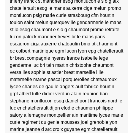
thierry franck st mandrier esog montlucon e s o g aix
chatellerault esog le mans auxerre ciga melun promo
montlucon psig marie curie strasbourg cfm hourtin
toulon saint melun querqueville gendarmerie le mans
st lo esog chaumont e s o g chaumont promo retraite
lucon patrick mandrier treves br le mans paris
escadron ciga auxerre chateaulin bmo bt chaumont
ec colbert martinique egm lucon lyon epg chatellerault
br brest compagnie hyeres france isabelle lege
gendarme luc bri tain martin christophe chaumont
versailles sophie st astier brest marseille lille
maternelle marne pascal porquerolles chateauroux
lycee charles de gaulle angers ault fabrice hourtin
grpt albert tulle didier verdun alain reunion ban
stephane montlucon esog daniel pont francois nord le
luc er chatellerault dijon elodie chaumon philippe
satory allemagne montpellier ain maritime lycee marie
curie regiment du genie mousses joel grenoble yon
marine jeanne d arc croix guyane egm chatellerault