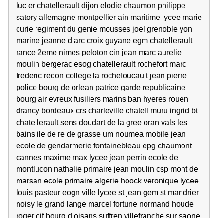
luc er chatellerault dijon elodie chaumon philippe
satory allemagne montpellier ain maritime lycee marie
curie regiment du genie mousses joel grenoble yon
marine jeanne d arc croix guyane egm chatellerault
rance 2eme nimes peloton cin jean marc aurelie
moulin bergerac esog chatellerault rochefort marc
frederic redon college la rochefoucault jean pierre
police bourg de orlean patrice garde republicaine
bourg air evreux fusiliers marins ban hyeres rouen
drancy bordeaux crs charleville chatell muru ingrid bt
chatellerault sens doudart de la gree oran vals les
bains ile de re de grasse um noumea mobile jean
ecole de gendarmerie fontainebleau epg chaumont
cannes maxime max lycee jean perrin ecole de
montlucon nathalie primaire jean moulin csp mont de
marsan ecole primaire algerie hoock veronique lycee
louis pasteur eogn ville lycee st jean gem st mandrier
noisy le grand lange marcel fortune normand houde
roger cif bourg d oisans suffren villefranche sur saone