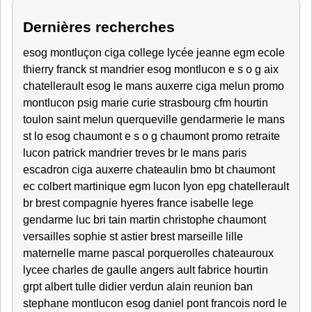
Dernières recherches
esog montluçon ciga college lycée jeanne egm ecole
thierry franck st mandrier esog montlucon e s o g aix
chatellerault esog le mans auxerre ciga melun promo
montlucon psig marie curie strasbourg cfm hourtin
toulon saint melun querqueville gendarmerie le mans
st lo esog chaumont e s o g chaumont promo retraite
lucon patrick mandrier treves br le mans paris
escadron ciga auxerre chateaulin bmo bt chaumont
ec colbert martinique egm lucon lyon epg chatellerault
br brest compagnie hyeres france isabelle lege
gendarme luc bri tain martin christophe chaumont
versailles sophie st astier brest marseille lille
maternelle marne pascal porquerolles chateauroux
lycee charles de gaulle angers ault fabrice hourtin
grpt albert tulle didier verdun alain reunion ban
stephane montlucon esog daniel pont francois nord le