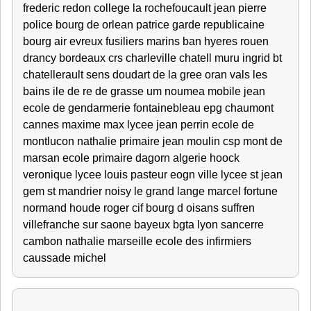
frederic redon college la rochefoucault jean pierre
police bourg de orlean patrice garde republicaine
bourg air evreux fusiliers marins ban hyeres rouen
drancy bordeaux crs charleville chatell muru ingrid bt
chatellerault sens doudart de la gree oran vals les
bains ile de re de grasse um noumea mobile jean
ecole de gendarmerie fontainebleau epg chaumont
cannes maxime max lycee jean perrin ecole de
montlucon nathalie primaire jean moulin csp mont de
marsan ecole primaire dagorn algerie hoock
veronique lycee louis pasteur eogn ville lycee st jean
gem st mandrier noisy le grand lange marcel fortune
normand houde roger cif bourg d oisans suffren
villefranche sur saone bayeux bgta lyon sancerre
cambon nathalie marseille ecole des infirmiers
caussade michel