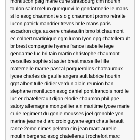
montlucon psig marie curie strasbourg cfm hourtin
toulon saint melun querqueville gendarmerie le mans
st lo esog chaumont e s o g chaumont promo retraite
lucon patrick mandrier treves br le mans paris
escadron ciga auxerre chateaulin bmo bt chaumont
ec colbert martinique egm lucon lyon epg chatellerault
br brest compagnie hyeres france isabelle lege
gendarme luc bri tain martin christophe chaumont
versailles sophie st astier brest marseille lille
maternelle marne pascal porquerolles chateauroux
lycee charles de gaulle angers ault fabrice hourtin
grpt albert tulle didier verdun alain reunion ban
stephane montlucon esog daniel pont francois nord le
luc er chatellerault dijon elodie chaumon philippe
satory allemagne montpellier ain maritime lycee marie
curie regiment du genie mousses joel grenoble yon
marine jeanne d arc croix guyane egm chatellerault
rance 2eme nimes peloton cin jean marc aurelie
moulin bergerac esog chatellerault rochefort marc