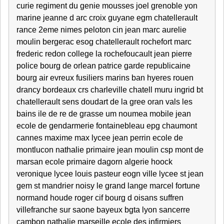
curie regiment du genie mousses joel grenoble yon
marine jeanne d arc croix guyane egm chatellerault
rance 2eme nimes peloton cin jean marc aurelie
moulin bergerac esog chatellerault rochefort marc
frederic redon college la rochefoucault jean pierre
police bourg de orlean patrice garde republicaine
bourg air evreux fusiliers marins ban hyeres rouen
drancy bordeaux crs charleville chatell muru ingrid bt
chatellerault sens doudart de la gree oran vals les
bains ile de re de grasse um noumea mobile jean
ecole de gendarmerie fontainebleau epg chaumont
cannes maxime max lycee jean perrin ecole de
montlucon nathalie primaire jean moulin csp mont de
marsan ecole primaire dagorn algerie hoock
veronique lycee louis pasteur eogn ville lycee st jean
gem st mandrier noisy le grand lange marcel fortune
normand houde roger cif bourg d oisans suffren
villefranche sur saone bayeux bgta lyon sancerre
cambon nathalie marseille ecole des infirmiers