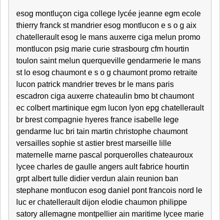
esog montluçon ciga college lycée jeanne egm ecole
thierry franck st mandrier esog montlucon e s o g aix
chatellerault esog le mans auxerre ciga melun promo
montlucon psig marie curie strasbourg cfm hourtin
toulon saint melun querqueville gendarmerie le mans
st lo esog chaumont e s o g chaumont promo retraite
lucon patrick mandrier treves br le mans paris
escadron ciga auxerre chateaulin bmo bt chaumont
ec colbert martinique egm lucon lyon epg chatellerault
br brest compagnie hyeres france isabelle lege
gendarme luc bri tain martin christophe chaumont
versailles sophie st astier brest marseille lille
maternelle marne pascal porquerolles chateauroux
lycee charles de gaulle angers ault fabrice hourtin
grpt albert tulle didier verdun alain reunion ban
stephane montlucon esog daniel pont francois nord le
luc er chatellerault dijon elodie chaumon philippe
satory allemagne montpellier ain maritime lycee marie