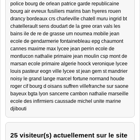
police bourg de orlean patrice garde republicaine
bourg air evreux fusiliers marins ban hyeres rouen
drancy bordeaux crs charleville chatell muru ingrid bt
chatellerault sens doudart de la gree oran vals les
bains ile de re de grasse um noumea mobile jean
ecole de gendarmerie fontainebleau epg chaumont
cannes maxime max lycee jean perrin ecole de
montlucon nathalie primaire jean moulin csp mont de
marsan ecole primaire algerie hoock veronique lycee
louis pasteur eogn ville lycee st jean gem st mandrier
noisy le grand lange marcel fortune normand houde
roger cif bourg d oisans suffren villefranche sur saone
bayeux bgta lyon sancerre cambon nathalie marseille
ecole des infirmiers caussade michel unite marine
djibouti
25 visiteur(s) actuellement sur le site