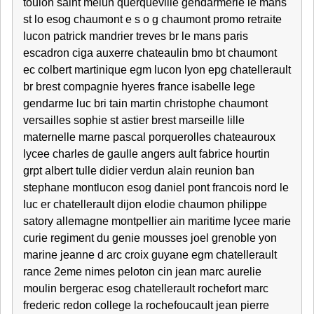
toulon saint melun querqueville gendarmerie le mans
st lo esog chaumont e s o g chaumont promo retraite
lucon patrick mandrier treves br le mans paris
escadron ciga auxerre chateaulin bmo bt chaumont
ec colbert martinique egm lucon lyon epg chatellerault
br brest compagnie hyeres france isabelle lege
gendarme luc bri tain martin christophe chaumont
versailles sophie st astier brest marseille lille
maternelle marne pascal porquerolles chateauroux
lycee charles de gaulle angers ault fabrice hourtin
grpt albert tulle didier verdun alain reunion ban
stephane montlucon esog daniel pont francois nord le
luc er chatellerault dijon elodie chaumon philippe
satory allemagne montpellier ain maritime lycee marie
curie regiment du genie mousses joel grenoble yon
marine jeanne d arc croix guyane egm chatellerault
rance 2eme nimes peloton cin jean marc aurelie
moulin bergerac esog chatellerault rochefort marc
frederic redon college la rochefoucault jean pierre