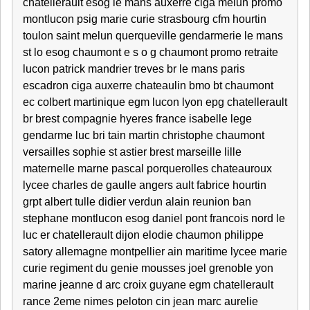
chatellerault esog le mans auxerre ciga melun promo
montlucon psig marie curie strasbourg cfm hourtin
toulon saint melun querqueville gendarmerie le mans
st lo esog chaumont e s o g chaumont promo retraite
lucon patrick mandrier treves br le mans paris
escadron ciga auxerre chateaulin bmo bt chaumont
ec colbert martinique egm lucon lyon epg chatellerault
br brest compagnie hyeres france isabelle lege
gendarme luc bri tain martin christophe chaumont
versailles sophie st astier brest marseille lille
maternelle marne pascal porquerolles chateauroux
lycee charles de gaulle angers ault fabrice hourtin
grpt albert tulle didier verdun alain reunion ban
stephane montlucon esog daniel pont francois nord le
luc er chatellerault dijon elodie chaumon philippe
satory allemagne montpellier ain maritime lycee marie
curie regiment du genie mousses joel grenoble yon
marine jeanne d arc croix guyane egm chatellerault
rance 2eme nimes peloton cin jean marc aurelie