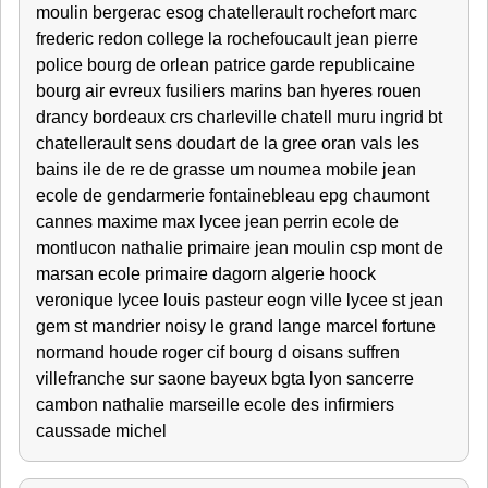
moulin bergerac esog chatellerault rochefort marc
frederic redon college la rochefoucault jean pierre
police bourg de orlean patrice garde republicaine
bourg air evreux fusiliers marins ban hyeres rouen
drancy bordeaux crs charleville chatell muru ingrid bt
chatellerault sens doudart de la gree oran vals les
bains ile de re de grasse um noumea mobile jean
ecole de gendarmerie fontainebleau epg chaumont
cannes maxime max lycee jean perrin ecole de
montlucon nathalie primaire jean moulin csp mont de
marsan ecole primaire dagorn algerie hoock
veronique lycee louis pasteur eogn ville lycee st jean
gem st mandrier noisy le grand lange marcel fortune
normand houde roger cif bourg d oisans suffren
villefranche sur saone bayeux bgta lyon sancerre
cambon nathalie marseille ecole des infirmiers
caussade michel