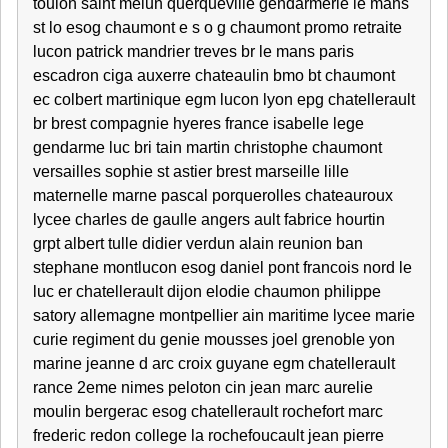
toulon saint melun querqueville gendarmerie le mans
st lo esog chaumont e s o g chaumont promo retraite
lucon patrick mandrier treves br le mans paris
escadron ciga auxerre chateaulin bmo bt chaumont
ec colbert martinique egm lucon lyon epg chatellerault
br brest compagnie hyeres france isabelle lege
gendarme luc bri tain martin christophe chaumont
versailles sophie st astier brest marseille lille
maternelle marne pascal porquerolles chateauroux
lycee charles de gaulle angers ault fabrice hourtin
grpt albert tulle didier verdun alain reunion ban
stephane montlucon esog daniel pont francois nord le
luc er chatellerault dijon elodie chaumon philippe
satory allemagne montpellier ain maritime lycee marie
curie regiment du genie mousses joel grenoble yon
marine jeanne d arc croix guyane egm chatellerault
rance 2eme nimes peloton cin jean marc aurelie
moulin bergerac esog chatellerault rochefort marc
frederic redon college la rochefoucault jean pierre