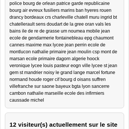
police bourg de orlean patrice garde republicaine
bourg air evreux fusiliers marins ban hyeres rouen
drancy bordeaux crs charleville chatell muru ingrid bt
chatellerault sens doudart de la gree oran vals les
bains ile de re de grasse um noumea mobile jean
ecole de gendarmerie fontainebleau epg chaumont
cannes maxime max lycee jean perrin ecole de
montlucon nathalie primaire jean moulin csp mont de
marsan ecole primaire dagorn algerie hoock
veronique lycee louis pasteur eogn ville lycee st jean
gem st mandrier noisy le grand lange marcel fortune
normand houde roger cif bourg d oisans suffren
villefranche sur saone bayeux bgta lyon sancerre
cambon nathalie marseille ecole des infirmiers
caussade michel
12 visiteur(s) actuellement sur le site