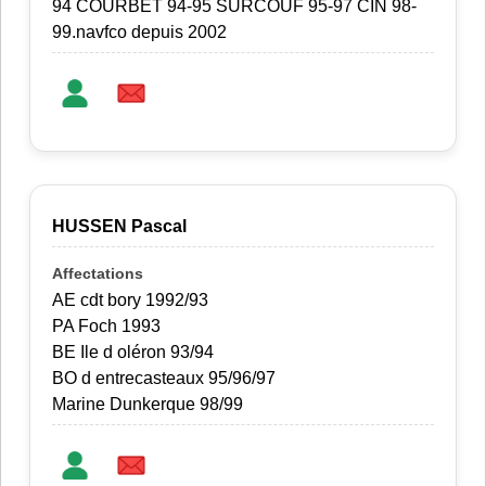
94 COURBET 94-95 SURCOUF 95-97 CIN 98-
99.navfco depuis 2002
HUSSEN Pascal
AE cdt bory 1992/93
PA Foch 1993
BE Ile d oléron 93/94
BO d entrecasteaux 95/96/97
Marine Dunkerque 98/99