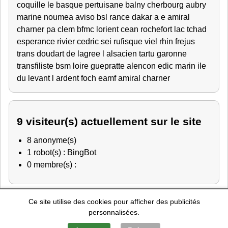
coquille
le basque
pertuisane
balny
cherbourg
aubry
marine noumea
aviso
bsl rance
dakar
a e amiral
charner
pa clem
bfmc lorient
cean rochefort
lac tchad
esperance
rivier
cedric
sei rufisque
viel
rhin
frejus
trans
doudart de lagree
l alsacien
tartu
garonne
transfiliste
bsm loire
guepratte
alencon
edic
marin
ile
du levant
l ardent
foch
eamf
amiral charner
9 visiteur(s) actuellement sur le site
8 anonyme(s)
1 robot(s) : BingBot
0 membre(s) :
Ce site utilise des cookies pour afficher des publicités
Police Nationale
-
Education Nationale
-
Marine Nationale
-
personnalisées.
Gendarmerie Nationale
-
Recherche de personnes
Mentions Légales
-
Contact
-
A Propos