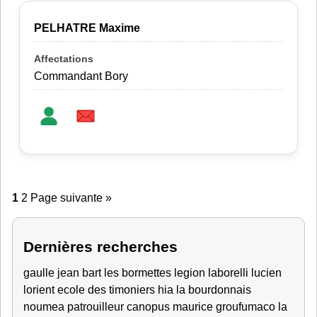
PELHATRE Maxime
Commandant Bory
1
2
Page suivante »
Dernières recherches
gaulle
jean bart
les bormettes
legion
laborelli lucien
lorient
ecole des timoniers
hia
la bourdonnais
noumea
patrouilleur canopus
maurice
groufumaco
la