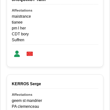
maistrance
tianee
pm l her
CDT bory
Suffren
KERROS Serge
geem st mandrier
PA clemenceau