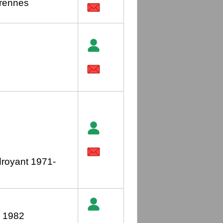
 rennes
0
droyant 1971-
à 1982