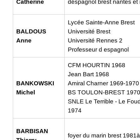
Catherine
déspagnol brest nantes et
Lycée Sainte-Anne Brest
BALDOUS
Université Brest
Anne
Université Rennes 2
Professeur d espagnol
CFM HOURTIN 1968
Jean Bart 1968
BANKOWSKI
Amiral Charner 1969-1970
Michel
BS TOULON-BREST 197
SNLE Le Terrible - Le Fou
1974
BARBISAN
foyer du marin brest 1981