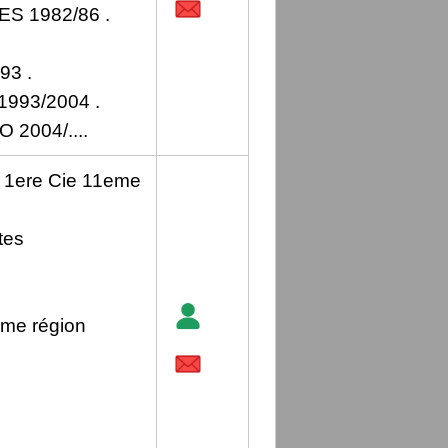
 1982/86 .
3 .
993/2004 .
2004/....
 1ere Cie 11eme
tes
me région