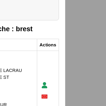
che : brest
Actions
TE LACRAU
E ST
EUR