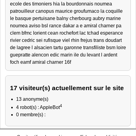
ecole des timoniers
hia
la bourdonnais
noumea
patrouilleur canopus
maurice
groufumaco
la coquille
le basque
pertuisane
balny
cherbourg
aubry
marine
noumea
aviso
bsl rance
dakar
a e amiral charner
pa
clem
bfmc lorient
cean rochefort
lac tchad
esperance
rivier
cedric
sei rufisque
viel
rhin
frejus
trans
doudart
de lagree
l alsacien
tartu
garonne
transfiliste
bsm loire
guepratte
alencon
edic
marin
ile du levant
l ardent
foch
eamf
amiral charner
16f
17 visiteur(s) actuellement sur le site
13 anonyme(s)
4
4 robot(s) : AppleBot
0 membre(s) :