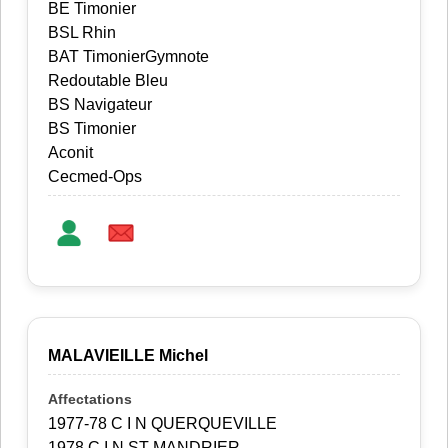
BE Timonier
BSL Rhin
BAT TimonierGymnote
Redoutable Bleu
BS Navigateur
BS Timonier
Aconit
Cecmed-Ops
MALAVIEILLE Michel
1977-78 C I N QUERQUEVILLE
1978 C I N ST MANDRIER