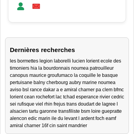
Dernières recherches
les bormettes
legion
laborelli lucien lorient
ecole des
timoniers
hia
la bourdonnais
noumea
patrouilleur
canopus
maurice
groufumaco
la coquille
le basque
pertuisane
balny
cherbourg
aubry
marine noumea
aviso
bsl rance
dakar
a e amiral charner
pa clem
bfmc
lorient
cean rochefort
lac tchad
esperance
rivier
cedric
sei rufisque
viel
rhin
frejus
trans
doudart de lagree
l
alsacien
tartu
garonne
transfiliste
bsm loire
guepratte
alencon
edic
marin
ile du levant
l ardent
foch
eamf
amiral charner
16f
cin saint mandrier