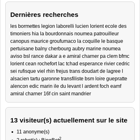
Dernières recherches
les bormettes
legion
laborelli lucien lorient
ecole des
timoniers
hia
la bourdonnais
noumea
patrouilleur
canopus
maurice
groufumaco
la coquille
le basque
pertuisane
balny
cherbourg
aubry
marine noumea
aviso
bsl rance
dakar
a e amiral charner
pa clem
bfmc
lorient
cean rochefort
lac tchad
esperance
rivier
cedric
sei rufisque
viel
rhin
frejus
trans
doudart de lagree
l
alsacien
tartu
garonne
transfiliste
bsm loire
guepratte
alencon
edic
marin
ile du levant
l ardent
foch
eamf
amiral charner
16f
cin saint mandrier
13 visiteur(s) actuellement sur le site
11 anonyme(s)
2