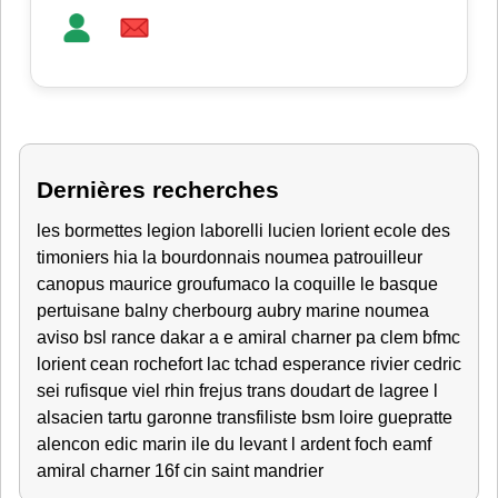
Dernières recherches
les bormettes
legion
laborelli lucien lorient
ecole des
timoniers
hia
la bourdonnais
noumea
patrouilleur
canopus
maurice
groufumaco
la coquille
le basque
pertuisane
balny
cherbourg
aubry
marine noumea
aviso
bsl rance
dakar
a e amiral charner
pa clem
bfmc
lorient
cean rochefort
lac tchad
esperance
rivier
cedric
sei rufisque
viel
rhin
frejus
trans
doudart de lagree
l
alsacien
tartu
garonne
transfiliste
bsm loire
guepratte
alencon
edic
marin
ile du levant
l ardent
foch
eamf
amiral charner
16f
cin saint mandrier