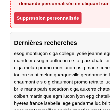
demande personnalisée en cliquant sur l
Suppression personnalisée
Dernières recherches
esog montluçon ciga college lycée jeanne egm
mandrier esog montlucon e s o g aix chatelle
ciga melun promo montlucon psig marie curie
toulon saint melun querqueville gendarmerie 
chaumont e s o g chaumont promo retraite luc
br le mans paris escadron ciga auxerre chat
colbert martinique egm lucon lyon epg chatell
hyeres france isabelle lege gendarme luc bri t