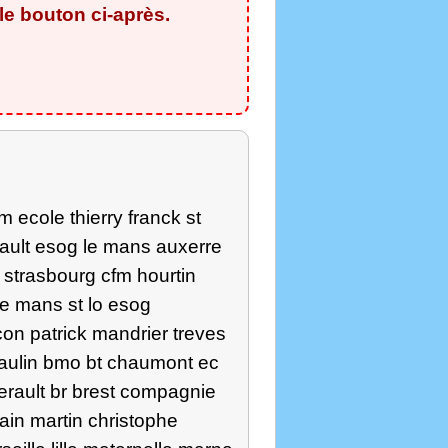
e bouton ci-après.
 ecole thierry franck st
rault esog le mans auxerre
 strasbourg cfm hourtin
le mans st lo esog
on patrick mandrier treves
eaulin bmo bt chaumont ec
erault br brest compagnie
ain martin christophe