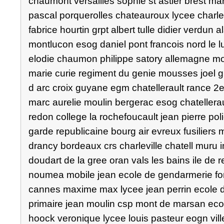
chaumont versailles sophie st astier brest mars
pascal porquerolles chateauroux lycee charle
fabrice hourtin grpt albert tulle didier verdun
montlucon esog daniel pont francois nord le luc
elodie chaumon philippe satory allemagne mon
marie curie regiment du genie mousses joel 
d arc croix guyane egm chatellerault rance 2
marc aurelie moulin bergerac esog chatellerau
redon college la rochefoucault jean pierre pol
garde republicaine bourg air evreux fusiliers
drancy bordeaux crs charleville chatell muru in
doudart de la gree oran vals les bains ile de
noumea mobile jean ecole de gendarmerie f
cannes maxime max lycee jean perrin ecole d
primaire jean moulin csp mont de marsan ecol
hoock veronique lycee louis pasteur eogn vill