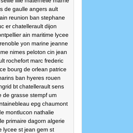
eille lille maternelle marne
s de gaulle angers ault
 alain reunion ban stephane
 er chatellerault dijon
tpellier ain maritime lycee
grenoble yon marine jeanne
eme nimes peloton cin jean
lt rochefort marc frederic
ice bourg de orlean patrice
 marins ban hyeres rouen
grid bt chatellerault sens
 re de grasse stempf um
ontainebleau epg chaumont
e montlucon nathalie
e primaire dagorn algerie
e lycee st jean gem st