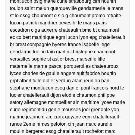
montlucon psig marie curie strasbourg cfm hourtin
toulon saint melun querqueville gendarmerie le mans
st lo esog chaumont e s o g chaumont promo retraite
lucon patrick mandrier treves br le mans paris
escadron ciga auxerre chateaulin bmo bt chaumont
ec colbert martinique egm lucon lyon epg chatellerault
br brest compagnie hyeres france isabelle lege
gendarme luc bri tain martin christophe chaumont
versailles sophie st astier brest marseille lille
maternelle marne pascal porquerolles chateauroux
lycee charles de gaulle angers ault fabrice hourtin
grpt albert tulle didier verdun alain reunion ban
stephane montlucon esog daniel pont francois nord le
luc er chatellerault dijon elodie chaumon philippe
satory allemagne montpellier ain maritime lycee marie
curie regiment du genie mousses joel grenoble yon
marine jeanne d arc croix guyane egm chatellerault
rance 2eme nimes peloton cin jean marc aurelie
moulin bergerac esog chatellerault rochefort marc