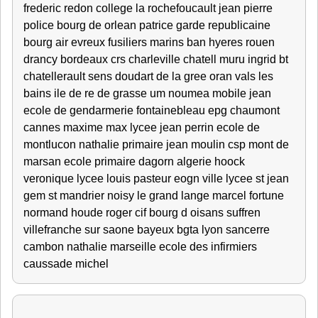
frederic redon college la rochefoucault jean pierre
police bourg de orlean patrice garde republicaine
bourg air evreux fusiliers marins ban hyeres rouen
drancy bordeaux crs charleville chatell muru ingrid bt
chatellerault sens doudart de la gree oran vals les
bains ile de re de grasse um noumea mobile jean
ecole de gendarmerie fontainebleau epg chaumont
cannes maxime max lycee jean perrin ecole de
montlucon nathalie primaire jean moulin csp mont de
marsan ecole primaire dagorn algerie hoock
veronique lycee louis pasteur eogn ville lycee st jean
gem st mandrier noisy le grand lange marcel fortune
normand houde roger cif bourg d oisans suffren
villefranche sur saone bayeux bgta lyon sancerre
cambon nathalie marseille ecole des infirmiers
caussade michel