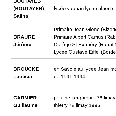
BOUTAYEB
(BOUTAYEB)
lycée vauban lycée albert 
Saliha
Primaire Jean-Giono (Bizert
BRAURE
Primaire Albert Camus (Rab
Jérôme
Collège St-Exupéry (Rabat 
Lycée Gustave Eiffel (Bord
BROUCKE
en Savoie au lycee Jean mou
Laeticia
de 1991-1994.
CARMIER
pauline kergomard 78 limay
Guillaume
thierry 78 limay 1996