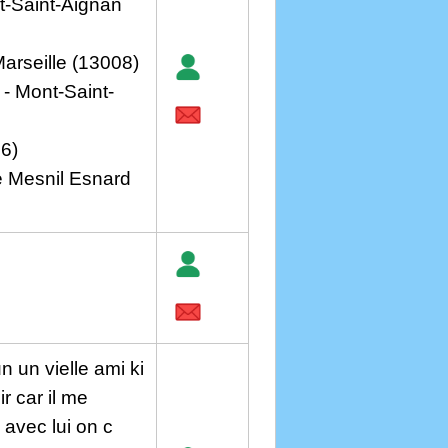
t-Saint-Aignan
arseille (13008)
- Mont-Saint-
76)
e Mesnil Esnard
n un vielle ami ki
ir car il me
 avec lui on c