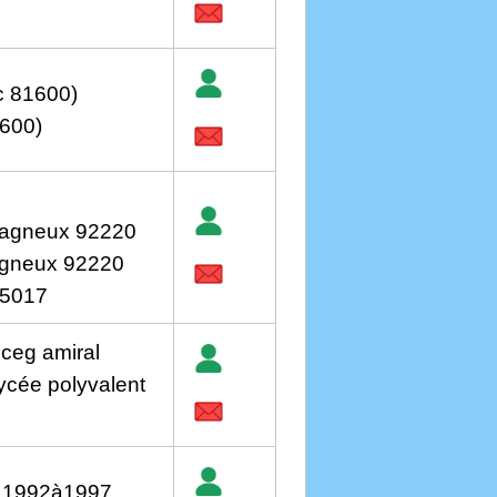
ac 81600)
1600)
 Bagneux 92220
agneux 92220
75017
 ceg amiral
ycée polyvalent
de 1992à1997