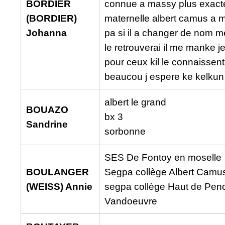
BORDIER
connue a massy plus exacte
(BORDIER)
maternelle albert camus a 
Johanna
pa si il a changer de nom me
le retrouverai il me manke je
pour ceux kil le connaissent
beaucou j espere ke kelkun 
albert le grand
BOUAZO
bx 3
Sandrine
sorbonne
SES De Fontoy en moselle
BOULANGER
Segpa collège Albert Camus 
(WEISS) Annie
segpa collège Haut de Pen
Vandoeuvre