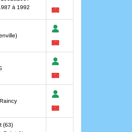
 1987 à 1992
nville)
S
 Raincy
 (63)