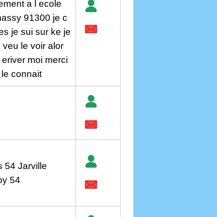
ment a l ecole
massy 91300 je c
s je sui sur ke je
 veu le voir alor
 eriver moi merci
le connait
54 Jarville
oy 54