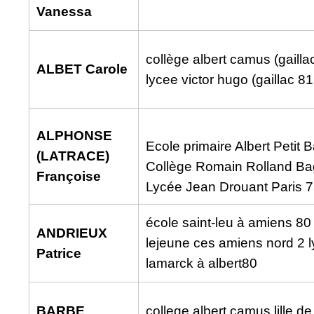
Vanessa
collège albert camus (gaill
ALBET Carole
lycee victor hugo (gaillac 8
ALPHONSE
Ecole primaire Albert Petit
(LATRACE)
Collège Romain Rolland B
Françoise
Lycée Jean Drouant Paris 
école saint-leu à amiens 80
ANDRIEUX
lejeune ces amiens nord 2 l
Patrice
lamarck à albert80
BARBE
college albert camus lille 