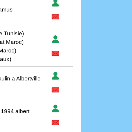
camus
e Tunisie)
at Maroc)
Maroc)
eaux)
lin a Albertville
 1994 albert