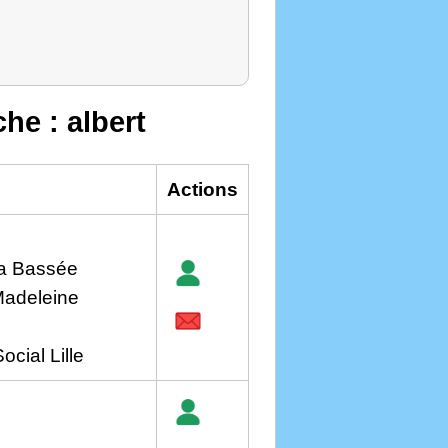
che : albert
Actions
La Bassée
Madeleine
ocial Lille