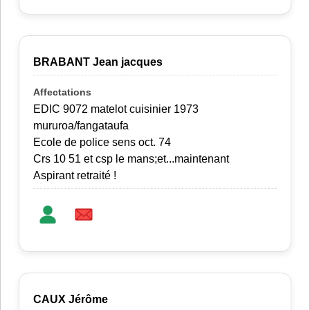
BRABANT Jean jacques
EDIC 9072 matelot cuisinier 1973
mururoa/fangataufa
Ecole de police sens oct. 74
Crs 10 51 et csp le mans;et...maintenant
Aspirant retraité !
CAUX Jérôme