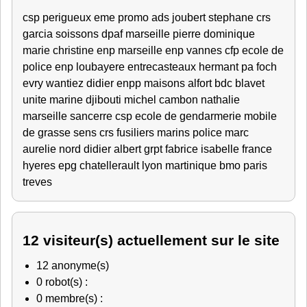
csp perigueux
eme promo ads
joubert stephane crs
garcia
soissons
dpaf marseille
pierre dominique
marie christine
enp marseille
enp vannes
cfp
ecole de
police
enp
loubayere
entrecasteaux
hermant
pa foch
evry
wantiez didier
enpp
maisons alfort
bdc blavet
unite marine djibouti
michel
cambon nathalie
marseille
sancerre
csp
ecole de gendarmerie
mobile
de grasse
sens
crs
fusiliers marins
police
marc
aurelie
nord
didier
albert
grpt
fabrice
isabelle
france
hyeres
epg chatellerault
lyon
martinique
bmo
paris
treves
12 visiteur(s) actuellement sur le site
12 anonyme(s)
0 robot(s) :
0 membre(s) :