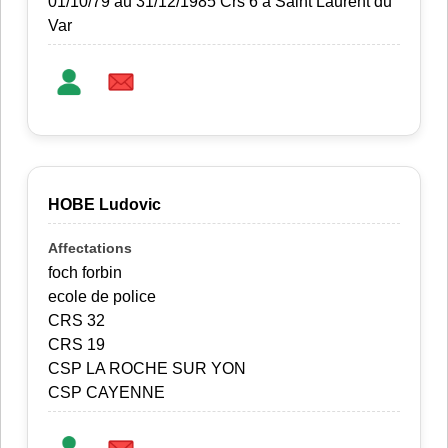
01/10/79 au 31/12/1985 Crs 6 à Saint Laurent du
Var
HOBE Ludovic
foch forbin
ecole de police
CRS 32
CRS 19
CSP LA ROCHE SUR YON
CSP CAYENNE