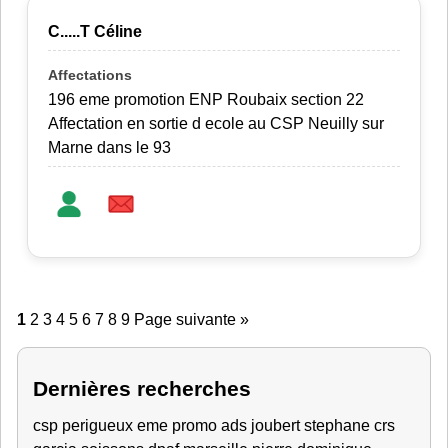
C.....T Céline
196 eme promotion ENP Roubaix section 22
Affectation en sortie d ecole au CSP Neuilly sur
Marne dans le 93
1
2
3
4
5
6
7
8
9
Page suivante »
Dernières recherches
csp perigueux
eme promo ads
joubert stephane crs