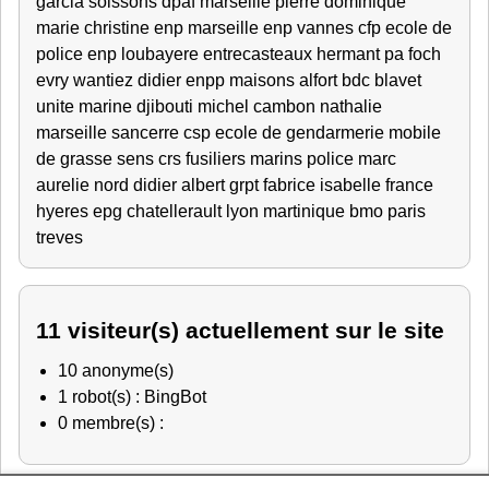
garcia
soissons
dpaf marseille
pierre dominique
marie christine
enp marseille
enp vannes
cfp
ecole de
police
enp
loubayere
entrecasteaux
hermant
pa foch
evry
wantiez didier
enpp
maisons alfort
bdc blavet
unite marine djibouti
michel
cambon nathalie
marseille
sancerre
csp
ecole de gendarmerie
mobile
de grasse
sens
crs
fusiliers marins
police
marc
aurelie
nord
didier
albert
grpt
fabrice
isabelle
france
hyeres
epg chatellerault
lyon
martinique
bmo
paris
treves
11 visiteur(s) actuellement sur le site
10 anonyme(s)
1 robot(s) : BingBot
0 membre(s) :