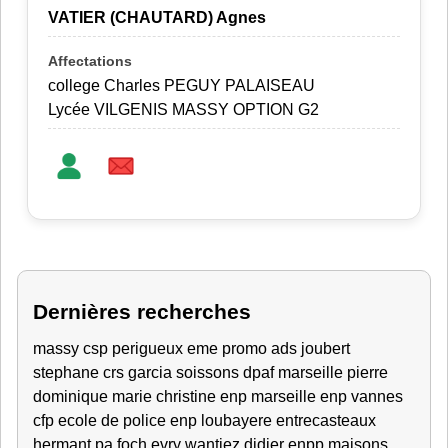
VATIER (CHAUTARD) Agnes
college Charles PEGUY PALAISEAU
Lycée VILGENIS MASSY OPTION G2
Dernières recherches
massy
csp perigueux
eme promo ads
joubert
stephane crs
garcia
soissons
dpaf marseille
pierre
dominique
marie christine
enp marseille
enp vannes
cfp
ecole de police
enp
loubayere
entrecasteaux
hermant
pa foch
evry
wantiez didier
enpp
maisons