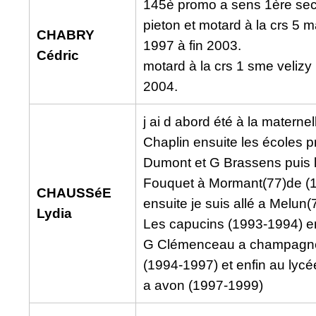
145è promo a sens 1ère sec
pieton et motard à la crs 5 
CHABRY
1997 à fin 2003.
Cédric
motard à la crs 1 sme velizy
2004.
j ai d abord été à la materne
Chaplin ensuite les écoles p
Dumont et G Brassens puis l
Fouquet à Mormant(77)de (
CHAUSSéE
ensuite je suis allé a Melun(
Lydia
Les capucins (1993-1994) en
G Clémenceau a champagne
(1994-1997) et enfin au lyc
a avon (1997-1999)