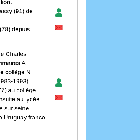
tion.
massy (91) de
 (78) depuis
lle Charles
rimaires A
e collège N
1983-1993)
77) au collège
suite au lycée
 sur seine
ée Uruguay france