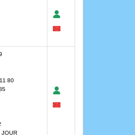
9
11 80
85
2
E JOUR