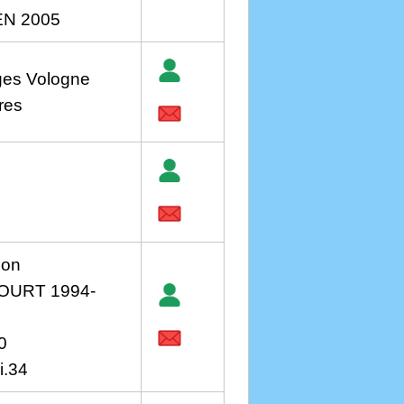
EN 2005
ges Vologne
res
ion
OURT 1994-
0
i.34