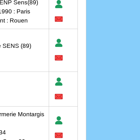
 ENP Sens(89)
990 : Paris
nt : Rouen
e SENS (89)
rmerie Montargis
 34