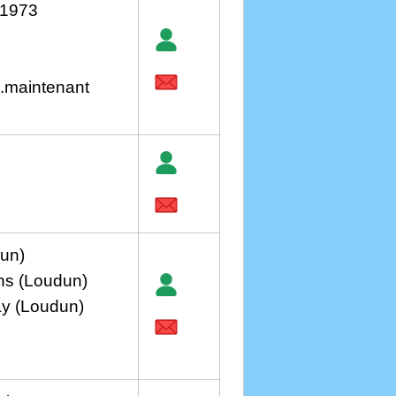
 1973
..maintenant
un)
ns (Loudun)
ay (Loudun)