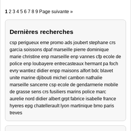
1
2
3
4
5
6
7
8
9
Page suivante »
Dernières recherches
csp perigueux
eme promo ads
joubert stephane crs
garcia
soissons
dpaf marseille
pierre dominique
marie christine
enp marseille
enp vannes
cfp
ecole de
police
enp
loubayere
entrecasteaux
hermant
pa foch
evry
wantiez didier
enpp
maisons alfort
bdc blavet
unite marine djibouti
michel
cambon nathalie
marseille
sancerre
csp
ecole de gendarmerie
mobile
de grasse
sens
crs
fusiliers marins
police
marc
aurelie
nord
didier
albert
grpt
fabrice
isabelle
france
hyeres
epg chatellerault
lyon
martinique
bmo
paris
treves