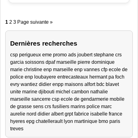
1
2
3
Page suivante »
Dernières recherches
csp perigueux
eme promo ads
joubert stephane crs
garcia
soissons
dpaf marseille
pierre dominique
marie christine
enp marseille
enp vannes
cfp
ecole de
police
enp
loubayere
entrecasteaux
hermant
pa foch
evry
wantiez didier
enpp
maisons alfort
bdc blavet
unite marine djibouti
michel
cambon nathalie
marseille
sancerre
csp
ecole de gendarmerie
mobile
de grasse
sens
crs
fusiliers marins
police
marc
aurelie
nord
didier
albert
grpt
fabrice
isabelle
france
hyeres
epg chatellerault
lyon
martinique
bmo
paris
treves