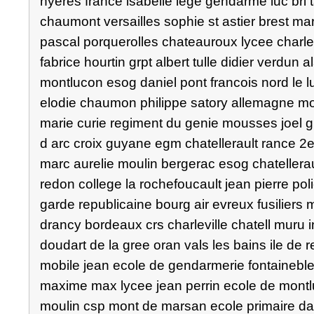
hyeres france isabelle lege gendarme luc bri t
chaumont versailles sophie st astier brest mars
pascal porquerolles chateauroux lycee charle
fabrice hourtin grpt albert tulle didier verdun
montlucon esog daniel pont francois nord le luc
elodie chaumon philippe satory allemagne mon
marie curie regiment du genie mousses joel 
d arc croix guyane egm chatellerault rance 2
marc aurelie moulin bergerac esog chatellerau
redon college la rochefoucault jean pierre pol
garde republicaine bourg air evreux fusiliers
drancy bordeaux crs charleville chatell muru in
doudart de la gree oran vals les bains ile d
mobile jean ecole de gendarmerie fontaineb
maxime max lycee jean perrin ecole de montlu
moulin csp mont de marsan ecole primaire da