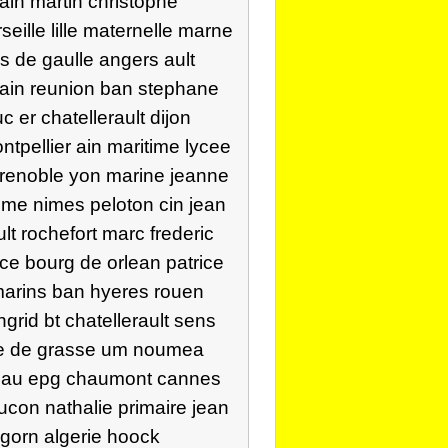
ain martin christophe
eille lille maternelle marne
s de gaulle angers ault
 alain reunion ban stephane
 er chatellerault dijon
tpellier ain maritime lycee
grenoble yon marine jeanne
eme nimes peloton cin jean
lt rochefort marc frederic
ice bourg de orlean patrice
 marins ban hyeres rouen
grid bt chatellerault sens
e re de grasse um noumea
leau epg chaumont cannes
con nathalie primaire jean
gorn algerie hoock