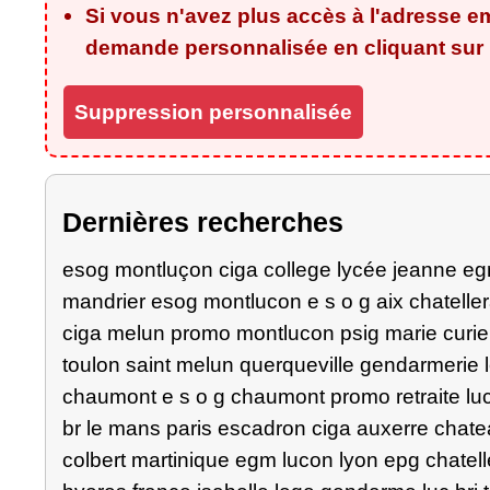
Si vous n'avez plus accès à l'adresse em
demande personnalisée en cliquant sur l
Suppression personnalisée
Dernières recherches
esog montluçon ciga college lycée jeanne egm
mandrier esog montlucon e s o g aix chatelle
ciga melun promo montlucon psig marie curie
toulon saint melun querqueville gendarmerie 
chaumont e s o g chaumont promo retraite luc
br le mans paris escadron ciga auxerre chat
colbert martinique egm lucon lyon epg chatell