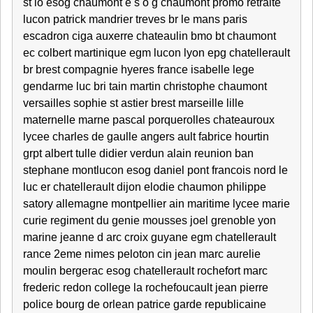
st lo esog chaumont e s o g chaumont promo retraite
lucon patrick mandrier treves br le mans paris
escadron ciga auxerre chateaulin bmo bt chaumont
ec colbert martinique egm lucon lyon epg chatellerault
br brest compagnie hyeres france isabelle lege
gendarme luc bri tain martin christophe chaumont
versailles sophie st astier brest marseille lille
maternelle marne pascal porquerolles chateauroux
lycee charles de gaulle angers ault fabrice hourtin
grpt albert tulle didier verdun alain reunion ban
stephane montlucon esog daniel pont francois nord le
luc er chatellerault dijon elodie chaumon philippe
satory allemagne montpellier ain maritime lycee marie
curie regiment du genie mousses joel grenoble yon
marine jeanne d arc croix guyane egm chatellerault
rance 2eme nimes peloton cin jean marc aurelie
moulin bergerac esog chatellerault rochefort marc
frederic redon college la rochefoucault jean pierre
police bourg de orlean patrice garde republicaine