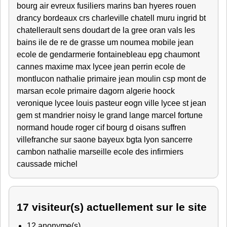
bourg air evreux fusiliers marins ban hyeres rouen
drancy bordeaux crs charleville chatell muru ingrid bt
chatellerault sens doudart de la gree oran vals les
bains ile de re de grasse um noumea mobile jean
ecole de gendarmerie fontainebleau epg chaumont
cannes maxime max lycee jean perrin ecole de
montlucon nathalie primaire jean moulin csp mont de
marsan ecole primaire dagorn algerie hoock
veronique lycee louis pasteur eogn ville lycee st jean
gem st mandrier noisy le grand lange marcel fortune
normand houde roger cif bourg d oisans suffren
villefranche sur saone bayeux bgta lyon sancerre
cambon nathalie marseille ecole des infirmiers
caussade michel
17 visiteur(s) actuellement sur le site
12 anonyme(s)