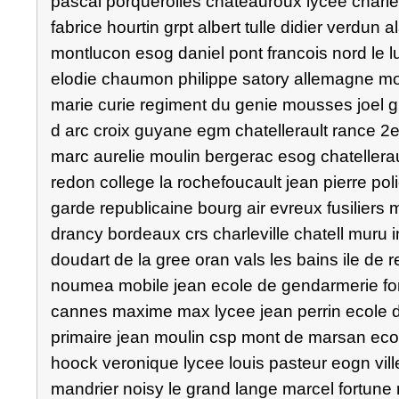
pascal porquerolles chateauroux lycee charle
fabrice hourtin grpt albert tulle didier verdun
montlucon esog daniel pont francois nord le luc
elodie chaumon philippe satory allemagne mon
marie curie regiment du genie mousses joel 
d arc croix guyane egm chatellerault rance 2
marc aurelie moulin bergerac esog chatellerau
redon college la rochefoucault jean pierre pol
garde republicaine bourg air evreux fusiliers
drancy bordeaux crs charleville chatell muru in
doudart de la gree oran vals les bains ile de
noumea mobile jean ecole de gendarmerie f
cannes maxime max lycee jean perrin ecole d
primaire jean moulin csp mont de marsan ecol
hoock veronique lycee louis pasteur eogn vill
mandrier noisy le grand lange marcel fortune