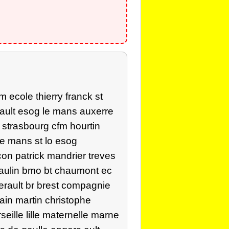
 ecole thierry franck st
rault esog le mans auxerre
 strasbourg cfm hourtin
le mans st lo esog
on patrick mandrier treves
eaulin bmo bt chaumont ec
erault br brest compagnie
ain martin christophe
eille lille maternelle marne