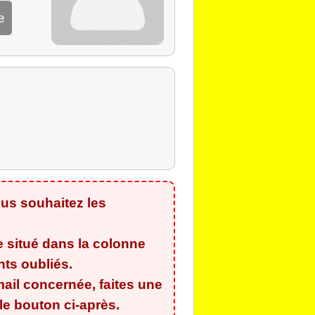
e
us souhaitez les
e situé dans la colonne
ants oubliés
.
ail concernée, faites une
e bouton ci-après.