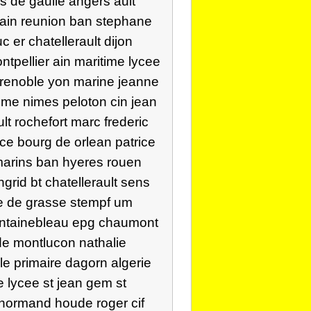
s de gaulle angers ault
 alain reunion ban stephane
 er chatellerault dijon
tpellier ain maritime lycee
grenoble yon marine jeanne
eme nimes peloton cin jean
lt rochefort marc frederic
ice bourg de orlean patrice
 marins ban hyeres rouen
grid bt chatellerault sens
 re de grasse stempf um
ontainebleau epg chaumont
e montlucon nathalie
e primaire dagorn algerie
e lycee st jean gem st
 normand houde roger cif