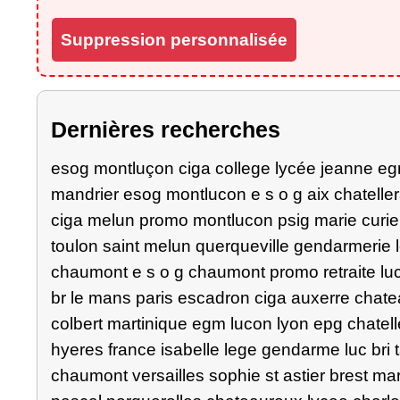
Suppression personnalisée
Dernières recherches
esog montluçon ciga college lycée jeanne egm
mandrier esog montlucon e s o g aix chatelle
ciga melun promo montlucon psig marie curie
toulon saint melun querqueville gendarmerie 
chaumont e s o g chaumont promo retraite luc
br le mans paris escadron ciga auxerre chat
colbert martinique egm lucon lyon epg chatell
hyeres france isabelle lege gendarme luc bri t
chaumont versailles sophie st astier brest mars