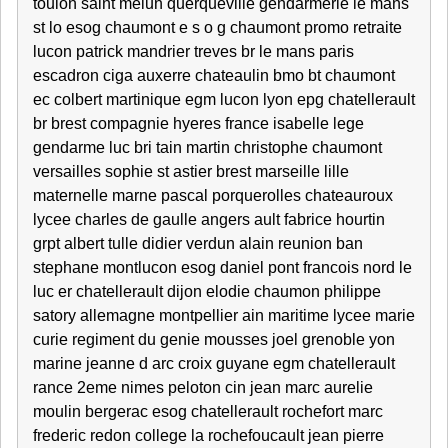
toulon saint melun querqueville gendarmerie le mans
st lo esog chaumont e s o g chaumont promo retraite
lucon patrick mandrier treves br le mans paris
escadron ciga auxerre chateaulin bmo bt chaumont
ec colbert martinique egm lucon lyon epg chatellerault
br brest compagnie hyeres france isabelle lege
gendarme luc bri tain martin christophe chaumont
versailles sophie st astier brest marseille lille
maternelle marne pascal porquerolles chateauroux
lycee charles de gaulle angers ault fabrice hourtin
grpt albert tulle didier verdun alain reunion ban
stephane montlucon esog daniel pont francois nord le
luc er chatellerault dijon elodie chaumon philippe
satory allemagne montpellier ain maritime lycee marie
curie regiment du genie mousses joel grenoble yon
marine jeanne d arc croix guyane egm chatellerault
rance 2eme nimes peloton cin jean marc aurelie
moulin bergerac esog chatellerault rochefort marc
frederic redon college la rochefoucault jean pierre