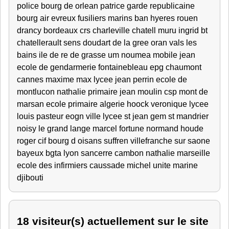
police bourg de orlean patrice garde republicaine
bourg air evreux fusiliers marins ban hyeres rouen
drancy bordeaux crs charleville chatell muru ingrid bt
chatellerault sens doudart de la gree oran vals les
bains ile de re de grasse um noumea mobile jean
ecole de gendarmerie fontainebleau epg chaumont
cannes maxime max lycee jean perrin ecole de
montlucon nathalie primaire jean moulin csp mont de
marsan ecole primaire algerie hoock veronique lycee
louis pasteur eogn ville lycee st jean gem st mandrier
noisy le grand lange marcel fortune normand houde
roger cif bourg d oisans suffren villefranche sur saone
bayeux bgta lyon sancerre cambon nathalie marseille
ecole des infirmiers caussade michel unite marine
djibouti
18 visiteur(s) actuellement sur le site