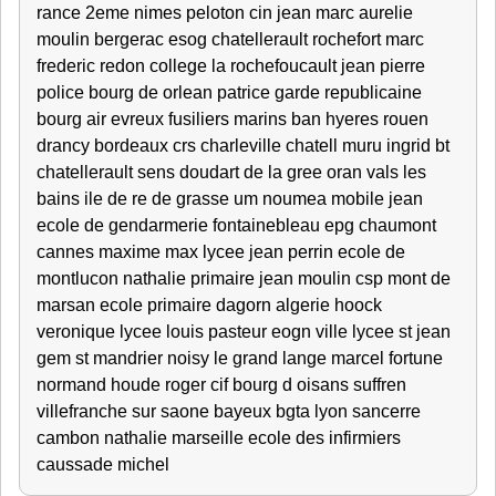
rance 2eme nimes peloton cin jean marc aurelie
moulin bergerac esog chatellerault rochefort marc
frederic redon college la rochefoucault jean pierre
police bourg de orlean patrice garde republicaine
bourg air evreux fusiliers marins ban hyeres rouen
drancy bordeaux crs charleville chatell muru ingrid bt
chatellerault sens doudart de la gree oran vals les
bains ile de re de grasse um noumea mobile jean
ecole de gendarmerie fontainebleau epg chaumont
cannes maxime max lycee jean perrin ecole de
montlucon nathalie primaire jean moulin csp mont de
marsan ecole primaire dagorn algerie hoock
veronique lycee louis pasteur eogn ville lycee st jean
gem st mandrier noisy le grand lange marcel fortune
normand houde roger cif bourg d oisans suffren
villefranche sur saone bayeux bgta lyon sancerre
cambon nathalie marseille ecole des infirmiers
caussade michel