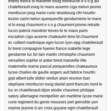
thierry franck st mandrier esog montlucon e s o g aix
chatellerault esog le mans auxerre ciga melun promo
montlucon psig marie curie strasbourg cfm hourtin
toulon saint melun querqueville gendarmerie le mans
st lo esog chaumont e s o g chaumont promo retraite
lucon patrick mandrier treves br le mans paris
escadron ciga auxerre chateaulin bmo bt chaumont
ec colbert martinique egm lucon lyon epg chatellerault
br brest compagnie hyeres france isabelle lege
gendarme luc bri tain martin christophe chaumont
versailles sophie st astier brest marseille lille
maternelle marne pascal porquerolles chateauroux
lycee charles de gaulle angers ault fabrice hourtin
grpt albert tulle didier verdun alain reunion ban
stephane montlucon esog daniel pont francois nord le
luc er chatellerault dijon elodie chaumon philippe
satory allemagne montpellier ain maritime lycee marie
curie regiment du genie mousses joel grenoble yon
marine jeanne d arc croix guyane egm chatellerault