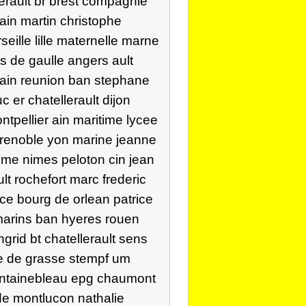
erault br brest compagnie
ain martin christophe
eille lille maternelle marne
s de gaulle angers ault
 alain reunion ban stephane
 er chatellerault dijon
tpellier ain maritime lycee
grenoble yon marine jeanne
eme nimes peloton cin jean
lt rochefort marc frederic
ice bourg de orlean patrice
 marins ban hyeres rouen
grid bt chatellerault sens
 re de grasse stempf um
ontainebleau epg chaumont
e montlucon nathalie