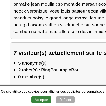
primaire jean moulin csp mont de marsan ecol
hoock veronique lycee louis pasteur eogn vill
mandrier noisy le grand lange marcel fortune
bourg d oisans suffren villefranche sur saon
cambon nathalie marseille ecole des infirmie
7 visiteur(s) actuellement sur le s
5 anonyme(s)
2 robot(s) : BingBot, AppleBot
0 membre(s) :
Ce site utilise des cookies pour afficher des publicités personnalisées.
ation Nationale
-
Marine Nationale
-
Gendarmerie Nationale
-
R
Accepter
Refuser
Mentions Légales
-
Contact
-
A Propos