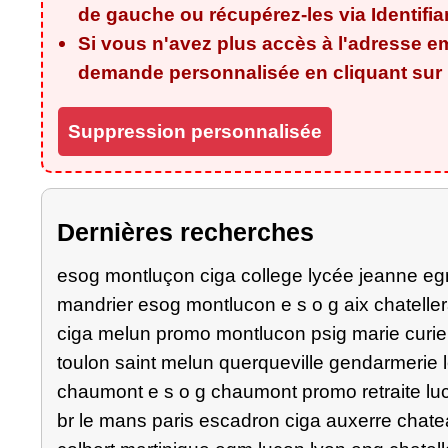
de gauche ou récupérez-les via
Identifi
Si vous n'avez plus accès à l'adresse em
demande personnalisée en cliquant sur l
Suppression personnalisée
Dernières recherches
esog montluçon ciga college lycée jeanne egm
mandrier esog montlucon e s o g aix chatelle
ciga melun promo montlucon psig marie curie
toulon saint melun querqueville gendarmerie 
chaumont e s o g chaumont promo retraite luc
br le mans paris escadron ciga auxerre chat