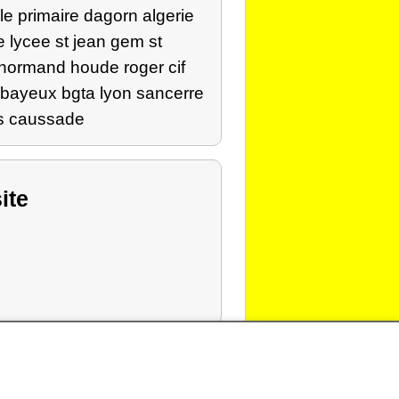
e primaire dagorn algerie
e lycee st jean gem st
 normand houde roger cif
e bayeux bgta lyon sancerre
rs caussade
ite
echerche de personnes