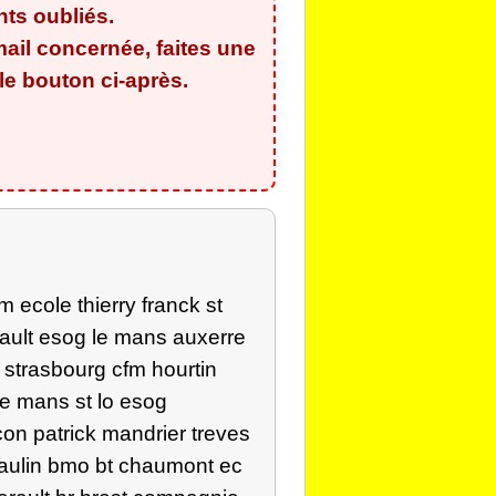
ants oubliés
.
ail concernée, faites une
e bouton ci-après.
 ecole thierry franck st
rault esog le mans auxerre
 strasbourg cfm hourtin
le mans st lo esog
on patrick mandrier treves
eaulin bmo bt chaumont ec