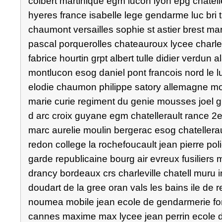
colbert martinique egm lucon lyon epg chatell
hyeres france isabelle lege gendarme luc bri t
chaumont versailles sophie st astier brest mars
pascal porquerolles chateauroux lycee charle
fabrice hourtin grpt albert tulle didier verdun
montlucon esog daniel pont francois nord le luc
elodie chaumon philippe satory allemagne mon
marie curie regiment du genie mousses joel 
d arc croix guyane egm chatellerault rance 2
marc aurelie moulin bergerac esog chatellerau
redon college la rochefoucault jean pierre pol
garde republicaine bourg air evreux fusiliers
drancy bordeaux crs charleville chatell muru in
doudart de la gree oran vals les bains ile de
noumea mobile jean ecole de gendarmerie f
cannes maxime max lycee jean perrin ecole d