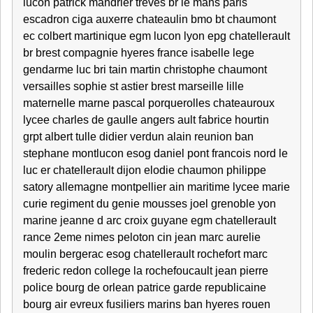
lucon patrick mandrier treves br le mans paris
escadron ciga auxerre chateaulin bmo bt chaumont
ec colbert martinique egm lucon lyon epg chatellerault
br brest compagnie hyeres france isabelle lege
gendarme luc bri tain martin christophe chaumont
versailles sophie st astier brest marseille lille
maternelle marne pascal porquerolles chateauroux
lycee charles de gaulle angers ault fabrice hourtin
grpt albert tulle didier verdun alain reunion ban
stephane montlucon esog daniel pont francois nord le
luc er chatellerault dijon elodie chaumon philippe
satory allemagne montpellier ain maritime lycee marie
curie regiment du genie mousses joel grenoble yon
marine jeanne d arc croix guyane egm chatellerault
rance 2eme nimes peloton cin jean marc aurelie
moulin bergerac esog chatellerault rochefort marc
frederic redon college la rochefoucault jean pierre
police bourg de orlean patrice garde republicaine
bourg air evreux fusiliers marins ban hyeres rouen