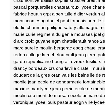
chaumont versailles sophie st astier brest mars
pascal porquerolles chateauroux lycee charle
fabrice hourtin grpt albert tulle didier verdun
montlucon esog daniel pont francois nord le luc
elodie chaumon philippe satory allemagne mon
marie curie regiment du genie mousses joel 
d arc croix guyane egm chatellerault rance 2
marc aurelie moulin bergerac esog chatellerau
redon college la rochefoucault jean pierre pol
garde republicaine bourg air evreux fusiliers
drancy bordeaux crs charleville chatell muru in
doudart de la gree oran vals les bains ile d
mobile jean ecole de gendarmerie fontaineb
maxime max lycee jean perrin ecole de montlu
moulin csp mont de marsan ecole primaire da
veronique lycee louis pasteur eogn ville lyce