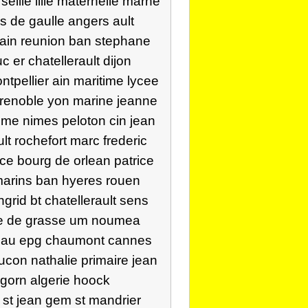
eille lille maternelle marne
s de gaulle angers ault
 alain reunion ban stephane
 er chatellerault dijon
tpellier ain maritime lycee
grenoble yon marine jeanne
eme nimes peloton cin jean
lt rochefort marc frederic
ice bourg de orlean patrice
 marins ban hyeres rouen
grid bt chatellerault sens
e re de grasse um noumea
leau epg chaumont cannes
con nathalie primaire jean
gorn algerie hoock
e st jean gem st mandrier