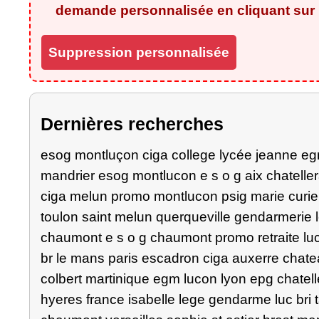
demande personnalisée en cliquant sur l
Suppression personnalisée
Dernières recherches
esog montluçon ciga college lycée jeanne egm
mandrier esog montlucon e s o g aix chatelle
ciga melun promo montlucon psig marie curie
toulon saint melun querqueville gendarmerie 
chaumont e s o g chaumont promo retraite luc
br le mans paris escadron ciga auxerre chat
colbert martinique egm lucon lyon epg chatell
hyeres france isabelle lege gendarme luc bri t