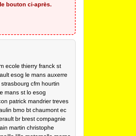
e bouton ci-après.
 ecole thierry franck st
rault esog le mans auxerre
 strasbourg cfm hourtin
le mans st lo esog
on patrick mandrier treves
eaulin bmo bt chaumont ec
erault br brest compagnie
ain martin christophe