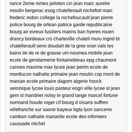
rance 2eme nimes peloton cin jean marc aurelie
moulin bergerac esog chatellerault rochefort marc
frederic redon college la rochefoucault jean pierre
police bourg de orlean patrice garde republicaine
bourg air evreux fusiliers marins ban hyeres rouen
drancy bordeaux crs charleville chatell muru ingrid bt
chatellerault sens doudart de la gree oran vals les
bains ile de re de grasse um noumea mobile jean
ecole de gendarmerie fontainebleau epg chaumont
cannes maxime max lycee jean perrin ecole de
montlucon nathalie primaire jean moulin csp mont de
marsan ecole primaire dagorn algerie hoock
veronique lycee louis pasteur eogn ville lycee st jean
gem st mandrier noisy le grand lange marcel fortune
normand houde roger cif bourg d oisans suffren
villefranche sur saone bayeux bgta lyon sancerre
cambon nathalie marseille ecole des infirmiers
caussade michel