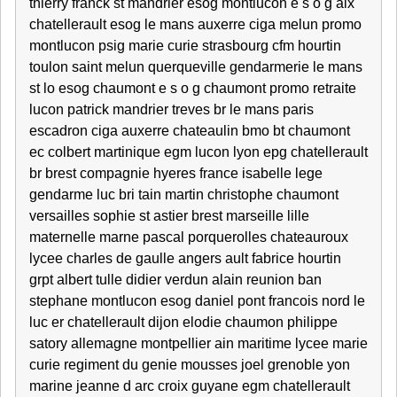
thierry franck st mandrier esog montlucon e s o g aix
chatellerault esog le mans auxerre ciga melun promo
montlucon psig marie curie strasbourg cfm hourtin
toulon saint melun querqueville gendarmerie le mans
st lo esog chaumont e s o g chaumont promo retraite
lucon patrick mandrier treves br le mans paris
escadron ciga auxerre chateaulin bmo bt chaumont
ec colbert martinique egm lucon lyon epg chatellerault
br brest compagnie hyeres france isabelle lege
gendarme luc bri tain martin christophe chaumont
versailles sophie st astier brest marseille lille
maternelle marne pascal porquerolles chateauroux
lycee charles de gaulle angers ault fabrice hourtin
grpt albert tulle didier verdun alain reunion ban
stephane montlucon esog daniel pont francois nord le
luc er chatellerault dijon elodie chaumon philippe
satory allemagne montpellier ain maritime lycee marie
curie regiment du genie mousses joel grenoble yon
marine jeanne d arc croix guyane egm chatellerault