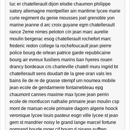
luc er chatellerault dijon elodie chaumon philippe
satory allemagne montpellier ain maritime lycee marie
curie regiment du genie mousses joel grenoble yon
marine jeanne d arc croix guyane egm chatellerault
rance 2eme nimes peloton cin jean marc aurelie
moulin bergerac esog chatellerault rochefort marc
frederic redon college la rochefoucault jean pierre
police bourg de orlean patrice garde republicaine
bourg air evreux fusiliers marins ban hyeres rouen
drancy bordeaux crs charleville chatell muru ingrid bt
chatellerault sens doudart de la gree oran vals les
bains ile de re de grasse stempf um noumea mobile
jean ecole de gendarmerie fontainebleau epg
chaumont cannes maxime max lycee jean perrin
ecole de montlucon nathalie primaire jean moulin csp
mont de marsan ecole primaire dagorn algerie hoock
veronique lycee louis pasteur eogn ville lycee st jean
gem st mandrier noisy le grand lange marcel fortune
normand houde roger cif bourg d oisans suffren