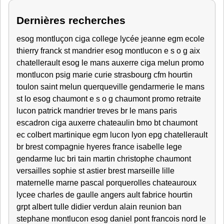
Dernières recherches
esog montluçon ciga college lycée jeanne egm ecole
thierry franck st mandrier esog montlucon e s o g aix
chatellerault esog le mans auxerre ciga melun promo
montlucon psig marie curie strasbourg cfm hourtin
toulon saint melun querqueville gendarmerie le mans
st lo esog chaumont e s o g chaumont promo retraite
lucon patrick mandrier treves br le mans paris
escadron ciga auxerre chateaulin bmo bt chaumont
ec colbert martinique egm lucon lyon epg chatellerault
br brest compagnie hyeres france isabelle lege
gendarme luc bri tain martin christophe chaumont
versailles sophie st astier brest marseille lille
maternelle marne pascal porquerolles chateauroux
lycee charles de gaulle angers ault fabrice hourtin
grpt albert tulle didier verdun alain reunion ban
stephane montlucon esog daniel pont francois nord le