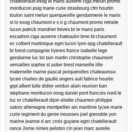
chatellerault esog le mans auxerre ciga melun promo
montlucon psig marie curie strasbourg cfm hourtin
toulon saint melun querqueville gendarmerie le mans
st lo esog chaumont e s o g chaumont promo retraite
lucon patrick mandrier treves br le mans paris
escadron ciga auxerre chateaulin bmo bt chaumont
ec colbert martinique egm lucon lyon epg chatellerault
br brest compagnie hyeres france isabelle lege
gendarme luc bri tain martin christophe chaumont
versailles sophie st astier brest marseille lille
maternelle marne pascal porquerolles chateauroux
lycee charles de gaulle angers ault fabrice hourtin
grpt albert tulle didier verdun alain reunion ban
stephane montlucon esog daniel pont francois nord le
luc er chatellerault dijon elodie chaumon philippe
satory allemagne montpellier ain maritime lycee marie
curie regiment du genie mousses joel grenoble yon
marine jeanne d arc croix guyane egm chatellerault
rance 2eme nimes peloton cin jean marc aurelie