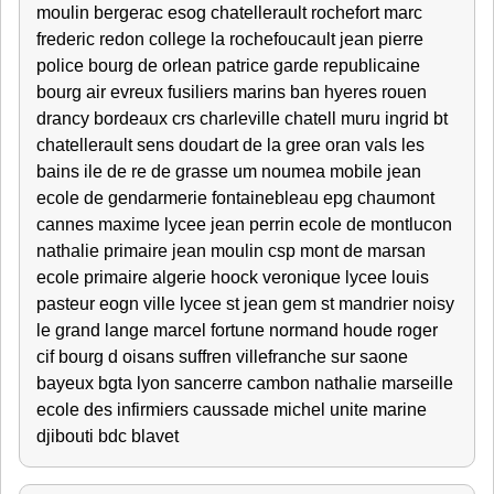
moulin bergerac esog chatellerault rochefort marc
frederic redon college la rochefoucault jean pierre
police bourg de orlean patrice garde republicaine
bourg air evreux fusiliers marins ban hyeres rouen
drancy bordeaux crs charleville chatell muru ingrid bt
chatellerault sens doudart de la gree oran vals les
bains ile de re de grasse um noumea mobile jean
ecole de gendarmerie fontainebleau epg chaumont
cannes maxime lycee jean perrin ecole de montlucon
nathalie primaire jean moulin csp mont de marsan
ecole primaire algerie hoock veronique lycee louis
pasteur eogn ville lycee st jean gem st mandrier noisy
le grand lange marcel fortune normand houde roger
cif bourg d oisans suffren villefranche sur saone
bayeux bgta lyon sancerre cambon nathalie marseille
ecole des infirmiers caussade michel unite marine
djibouti bdc blavet