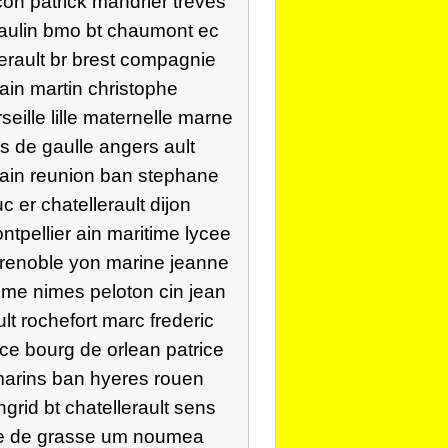
on patrick mandrier treves
eaulin bmo bt chaumont ec
erault br brest compagnie
ain martin christophe
eille lille maternelle marne
s de gaulle angers ault
 alain reunion ban stephane
 er chatellerault dijon
tpellier ain maritime lycee
grenoble yon marine jeanne
eme nimes peloton cin jean
lt rochefort marc frederic
ice bourg de orlean patrice
 marins ban hyeres rouen
grid bt chatellerault sens
e re de grasse um noumea