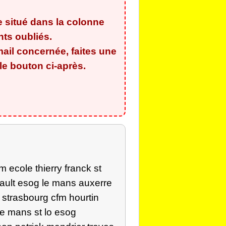
e situé dans la colonne
ants oubliés
.
ail concernée, faites une
e bouton ci-après.
 ecole thierry franck st
rault esog le mans auxerre
 strasbourg cfm hourtin
le mans st lo esog