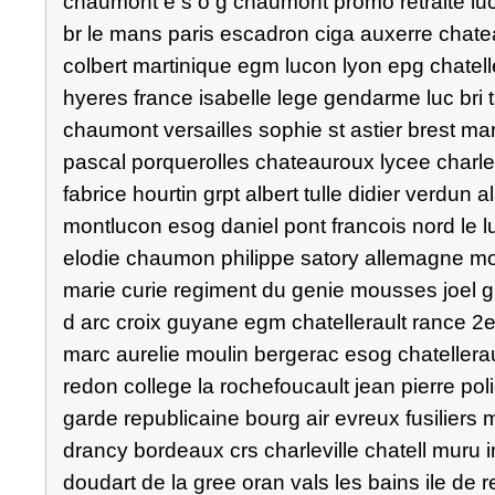
chaumont e s o g chaumont promo retraite luc
br le mans paris escadron ciga auxerre chat
colbert martinique egm lucon lyon epg chatell
hyeres france isabelle lege gendarme luc bri t
chaumont versailles sophie st astier brest mars
pascal porquerolles chateauroux lycee charle
fabrice hourtin grpt albert tulle didier verdun
montlucon esog daniel pont francois nord le luc
elodie chaumon philippe satory allemagne mon
marie curie regiment du genie mousses joel 
d arc croix guyane egm chatellerault rance 2
marc aurelie moulin bergerac esog chatellerau
redon college la rochefoucault jean pierre pol
garde republicaine bourg air evreux fusiliers
drancy bordeaux crs charleville chatell muru in
doudart de la gree oran vals les bains ile d