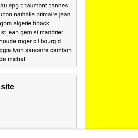
leau epg chaumont cannes
con nathalie primaire jean
gorn algerie hoock
e st jean gem st mandrier
houde roger cif bourg d
x bgta lyon sancerre cambon
ade michel
 site