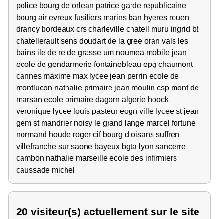
police bourg de orlean patrice garde republicaine
bourg air evreux fusiliers marins ban hyeres rouen
drancy bordeaux crs charleville chatell muru ingrid bt
chatellerault sens doudart de la gree oran vals les
bains ile de re de grasse um noumea mobile jean
ecole de gendarmerie fontainebleau epg chaumont
cannes maxime max lycee jean perrin ecole de
montlucon nathalie primaire jean moulin csp mont de
marsan ecole primaire dagorn algerie hoock
veronique lycee louis pasteur eogn ville lycee st jean
gem st mandrier noisy le grand lange marcel fortune
normand houde roger cif bourg d oisans suffren
villefranche sur saone bayeux bgta lyon sancerre
cambon nathalie marseille ecole des infirmiers
caussade michel
20 visiteur(s) actuellement sur le site