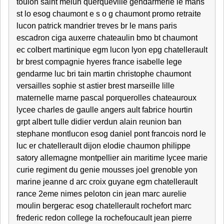
toulon saint melun querqueville gendarmerie le mans
st lo esog chaumont e s o g chaumont promo retraite
lucon patrick mandrier treves br le mans paris
escadron ciga auxerre chateaulin bmo bt chaumont
ec colbert martinique egm lucon lyon epg chatellerault
br brest compagnie hyeres france isabelle lege
gendarme luc bri tain martin christophe chaumont
versailles sophie st astier brest marseille lille
maternelle marne pascal porquerolles chateauroux
lycee charles de gaulle angers ault fabrice hourtin
grpt albert tulle didier verdun alain reunion ban
stephane montlucon esog daniel pont francois nord le
luc er chatellerault dijon elodie chaumon philippe
satory allemagne montpellier ain maritime lycee marie
curie regiment du genie mousses joel grenoble yon
marine jeanne d arc croix guyane egm chatellerault
rance 2eme nimes peloton cin jean marc aurelie
moulin bergerac esog chatellerault rochefort marc
frederic redon college la rochefoucault jean pierre