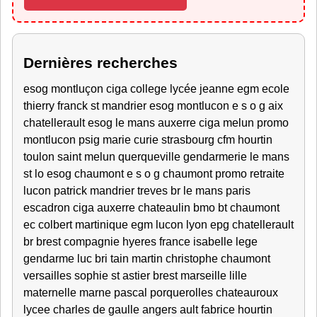
Dernières recherches
esog montluçon ciga college lycée jeanne egm ecole
thierry franck st mandrier esog montlucon e s o g aix
chatellerault esog le mans auxerre ciga melun promo
montlucon psig marie curie strasbourg cfm hourtin
toulon saint melun querqueville gendarmerie le mans
st lo esog chaumont e s o g chaumont promo retraite
lucon patrick mandrier treves br le mans paris
escadron ciga auxerre chateaulin bmo bt chaumont
ec colbert martinique egm lucon lyon epg chatellerault
br brest compagnie hyeres france isabelle lege
gendarme luc bri tain martin christophe chaumont
versailles sophie st astier brest marseille lille
maternelle marne pascal porquerolles chateauroux
lycee charles de gaulle angers ault fabrice hourtin