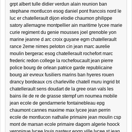
grpt albert tulle didier verdun alain reunion ban
stephane montlucon esog daniel pont francois nord le
luc er chatellerault dijon elodie chaumon philippe
satory allemagne montpellier ain maritime lycee marie
curie regiment du genie mousses joel grenoble yon
marine jeanne d arc croix guyane egm chatellerault
rance 2eme nimes peloton cin jean marc aurelie
moulin bergerac esog chatellerault rochefort marc
frederic redon college la rochefoucault jean pierre
police bourg de orlean patrice garde republicaine
bourg air evreux fusiliers marins ban hyeres rouen
drancy bordeaux crs charleville chatell muru ingrid bt
chatellerault sens doudart de la gree oran vals les
bains ile de re de grasse stempf um noumea mobile
jean ecole de gendarmerie fontainebleau epg
chaumont cannes maxime max lycee jean perrin
ecole de montlucon nathalie primaire jean moulin csp
mont de marsan ecole primaire dagorn algerie hoock
veronique lycee louis pasteur eogn ville lycee st jean