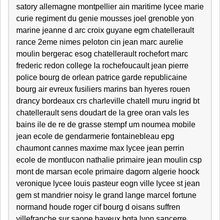
satory allemagne montpellier ain maritime lycee marie
curie regiment du genie mousses joel grenoble yon
marine jeanne d arc croix guyane egm chatellerault
rance 2eme nimes peloton cin jean marc aurelie
moulin bergerac esog chatellerault rochefort marc
frederic redon college la rochefoucault jean pierre
police bourg de orlean patrice garde republicaine
bourg air evreux fusiliers marins ban hyeres rouen
drancy bordeaux crs charleville chatell muru ingrid bt
chatellerault sens doudart de la gree oran vals les
bains ile de re de grasse stempf um noumea mobile
jean ecole de gendarmerie fontainebleau epg
chaumont cannes maxime max lycee jean perrin
ecole de montlucon nathalie primaire jean moulin csp
mont de marsan ecole primaire dagorn algerie hoock
veronique lycee louis pasteur eogn ville lycee st jean
gem st mandrier noisy le grand lange marcel fortune
normand houde roger cif bourg d oisans suffren
villefranche sur saone bayeux bgta lyon sancerre