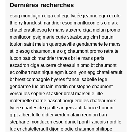
Dernières recherches
esog montluçon ciga college lycée jeanne egm ecole
thierry franck st mandrier esog montlucon e s o g aix
chatellerault esog le mans auxerre ciga melun promo
montlucon psig marie curie strasbourg cfm hourtin
toulon saint melun querqueville gendarmerie le mans
st lo esog chaumont e s o g chaumont promo retraite
lucon patrick mandrier treves br le mans paris
escadron ciga auxerre chateaulin bmo bt chaumont
ec colbert martinique egm lucon lyon epg chatellerault
br brest compagnie hyeres france isabelle lege
gendarme luc bri tain martin christophe chaumont
versailles sophie st astier brest marseille lille
maternelle marne pascal porquerolles chateauroux
lycee charles de gaulle angers ault fabrice hourtin
grpt albert tulle didier verdun alain reunion ban
stephane montlucon esog daniel pont francois nord le
luc er chatellerault dijon elodie chaumon philippe