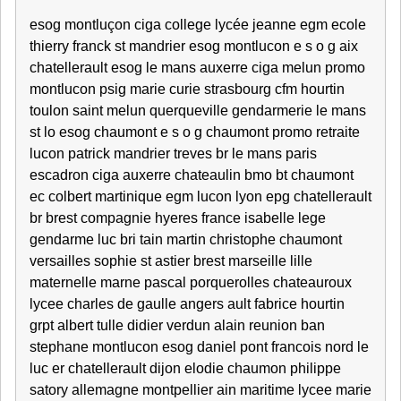
esog montluçon ciga college lycée jeanne egm ecole
thierry franck st mandrier esog montlucon e s o g aix
chatellerault esog le mans auxerre ciga melun promo
montlucon psig marie curie strasbourg cfm hourtin
toulon saint melun querqueville gendarmerie le mans
st lo esog chaumont e s o g chaumont promo retraite
lucon patrick mandrier treves br le mans paris
escadron ciga auxerre chateaulin bmo bt chaumont
ec colbert martinique egm lucon lyon epg chatellerault
br brest compagnie hyeres france isabelle lege
gendarme luc bri tain martin christophe chaumont
versailles sophie st astier brest marseille lille
maternelle marne pascal porquerolles chateauroux
lycee charles de gaulle angers ault fabrice hourtin
grpt albert tulle didier verdun alain reunion ban
stephane montlucon esog daniel pont francois nord le
luc er chatellerault dijon elodie chaumon philippe
satory allemagne montpellier ain maritime lycee marie