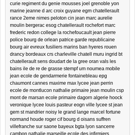
curie regiment du genie mousses joel grenoble yon
marine jeanne d arc croix guyane egm chatellerault
rance 2eme nimes peloton cin jean marc aurelie
moulin bergerac esog chatellerault rochefort marc
frederic redon college la rochefoucault jean pierre
police bourg de orlean patrice garde republicaine
bourg air evreux fusiliers marins ban hyeres rouen
drancy bordeaux crs charleville chatell muru ingrid bt
chatellerault sens doudart de la gree oran vals les
bains ile de re de grasse stempf um noumea mobile
jean ecole de gendarmerie fontainebleau epg
chaumont cannes maxime max lycee jean perrin
ecole de montlucon nathalie primaire jean moulin csp
mont de marsan ecole primaire dagorn algerie hoock
veronique lycee louis pasteur eogn ville lycee st jean
gem st mandrier noisy le grand lange marcel fortune
normand houde roger cif bourg d oisans suffren
villefranche sur saone bayeux bgta lyon sancerre
cambon nathalie marseille ecole des infirmiers