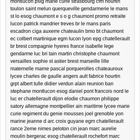
montlucon psig marie curie strasbourg cfm hourtin
toulon saint melun querqueville gendarmerie le mans
st lo esog chaumont e s o g chaumont promo retraite
lucon patrick mandrier treves br le mans paris
escadron ciga auxerre chateaulin bmo bt chaumont
ec colbert martinique egm lucon lyon epg chatellerault
br brest compagnie hyeres france isabelle lege
gendarme luc bri tain martin christophe chaumont
versailles sophie st astier brest marseille lille
maternelle marne pascal porquerolles chateauroux
lycee charles de gaulle angers ault fabrice hourtin
grpt albert tulle didier verdun alain reunion ban
stephane montlucon esog daniel pont francois nord le
luc er chatellerault dijon elodie chaumon philippe
satory allemagne montpellier ain maritime lycee marie
curie regiment du genie mousses joel grenoble yon
marine jeanne d arc croix guyane egm chatellerault
rance 2eme nimes peloton cin jean marc aurelie
moulin bergerac esog chatellerault rochefort marc