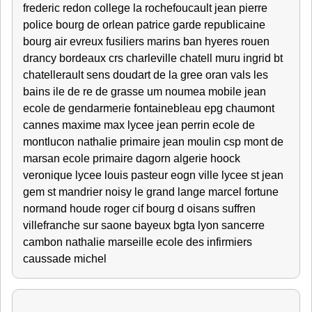
frederic redon college la rochefoucault jean pierre
police bourg de orlean patrice garde republicaine
bourg air evreux fusiliers marins ban hyeres rouen
drancy bordeaux crs charleville chatell muru ingrid bt
chatellerault sens doudart de la gree oran vals les
bains ile de re de grasse um noumea mobile jean
ecole de gendarmerie fontainebleau epg chaumont
cannes maxime max lycee jean perrin ecole de
montlucon nathalie primaire jean moulin csp mont de
marsan ecole primaire dagorn algerie hoock
veronique lycee louis pasteur eogn ville lycee st jean
gem st mandrier noisy le grand lange marcel fortune
normand houde roger cif bourg d oisans suffren
villefranche sur saone bayeux bgta lyon sancerre
cambon nathalie marseille ecole des infirmiers
caussade michel