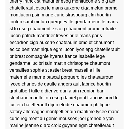
thierry franck st mandrier esog montlucon e s o g aix
chatellerault esog le mans auxerre ciga melun promo
montlucon psig marie curie strasbourg cfm hourtin
toulon saint melun querqueville gendarmerie le mans
st lo esog chaumont e s o g chaumont promo retraite
lucon patrick mandrier treves br le mans paris
escadron ciga auxerre chateaulin bmo bt chaumont
ec colbert martinique egm lucon lyon epg chatellerault
br brest compagnie hyeres france isabelle lege
gendarme luc bri tain martin christophe chaumont
versailles sophie st astier brest marseille lille
maternelle marne pascal porquerolles chateauroux
lycee charles de gaulle angers ault fabrice hourtin
grpt albert tulle didier verdun alain reunion ban
stephane montlucon esog daniel pont francois nord le
luc er chatellerault dijon elodie chaumon philippe
satory allemagne montpellier ain maritime lycee marie
curie regiment du genie mousses joel grenoble yon
marine jeanne d arc croix guyane egm chatellerault