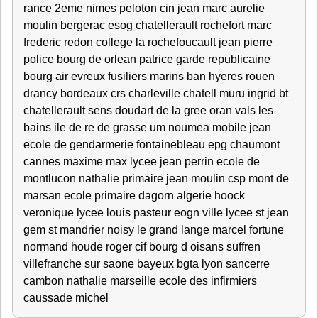
rance 2eme nimes peloton cin jean marc aurelie
moulin bergerac esog chatellerault rochefort marc
frederic redon college la rochefoucault jean pierre
police bourg de orlean patrice garde republicaine
bourg air evreux fusiliers marins ban hyeres rouen
drancy bordeaux crs charleville chatell muru ingrid bt
chatellerault sens doudart de la gree oran vals les
bains ile de re de grasse um noumea mobile jean
ecole de gendarmerie fontainebleau epg chaumont
cannes maxime max lycee jean perrin ecole de
montlucon nathalie primaire jean moulin csp mont de
marsan ecole primaire dagorn algerie hoock
veronique lycee louis pasteur eogn ville lycee st jean
gem st mandrier noisy le grand lange marcel fortune
normand houde roger cif bourg d oisans suffren
villefranche sur saone bayeux bgta lyon sancerre
cambon nathalie marseille ecole des infirmiers
caussade michel