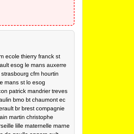
 ecole thierry franck st
rault esog le mans auxerre
 strasbourg cfm hourtin
le mans st lo esog
on patrick mandrier treves
eaulin bmo bt chaumont ec
erault br brest compagnie
ain martin christophe
eille lille maternelle marne