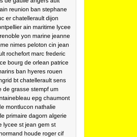
s de gaulle angers ault
 alain reunion ban stephane
 er chatellerault dijon
tpellier ain maritime lycee
grenoble yon marine jeanne
eme nimes peloton cin jean
lt rochefort marc frederic
ice bourg de orlean patrice
 marins ban hyeres rouen
grid bt chatellerault sens
 re de grasse stempf um
ontainebleau epg chaumont
e montlucon nathalie
e primaire dagorn algerie
e lycee st jean gem st
 normand houde roger cif