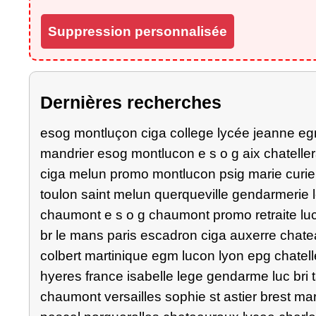
Suppression personnalisée
Dernières recherches
esog montluçon ciga college lycée jeanne egm
mandrier esog montlucon e s o g aix chatelle
ciga melun promo montlucon psig marie curie
toulon saint melun querqueville gendarmerie 
chaumont e s o g chaumont promo retraite luc
br le mans paris escadron ciga auxerre chat
colbert martinique egm lucon lyon epg chatell
hyeres france isabelle lege gendarme luc bri t
chaumont versailles sophie st astier brest mars