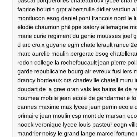
pascal porquerolles chateauroux lycee charle
fabrice hourtin grpt albert tulle didier verdun
montlucon esog daniel pont francois nord le luc
elodie chaumon philippe satory allemagne mon
marie curie regiment du genie mousses joel 
d arc croix guyane egm chatellerault rance 2
marc aurelie moulin bergerac esog chatellerau
redon college la rochefoucault jean pierre pol
garde republicaine bourg air evreux fusiliers
drancy bordeaux crs charleville chatell muru in
doudart de la gree oran vals les bains ile de
noumea mobile jean ecole de gendarmerie f
cannes maxime max lycee jean perrin ecole d
primaire jean moulin csp mont de marsan ecol
hoock veronique lycee louis pasteur eogn vill
mandrier noisy le grand lange marcel fortune