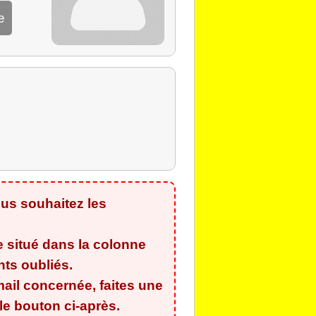
e
us souhaitez les
e situé dans la colonne
ants oubliés
.
ail concernée, faites une
e bouton ci-après.