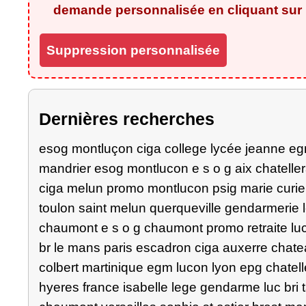
demande personnalisée en cliquant sur l
Suppression personnalisée
Dernières recherches
esog montluçon ciga college lycée jeanne egm
mandrier esog montlucon e s o g aix chatelle
ciga melun promo montlucon psig marie curie
toulon saint melun querqueville gendarmerie 
chaumont e s o g chaumont promo retraite luc
br le mans paris escadron ciga auxerre chat
colbert martinique egm lucon lyon epg chatell
hyeres france isabelle lege gendarme luc bri t