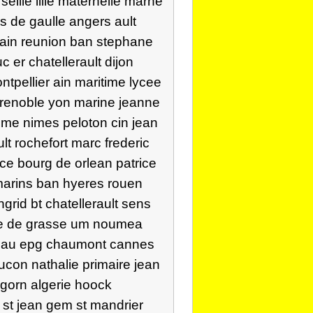
eille lille maternelle marne
s de gaulle angers ault
 alain reunion ban stephane
 er chatellerault dijon
tpellier ain maritime lycee
grenoble yon marine jeanne
eme nimes peloton cin jean
lt rochefort marc frederic
ice bourg de orlean patrice
 marins ban hyeres rouen
grid bt chatellerault sens
e re de grasse um noumea
leau epg chaumont cannes
con nathalie primaire jean
gorn algerie hoock
e st jean gem st mandrier