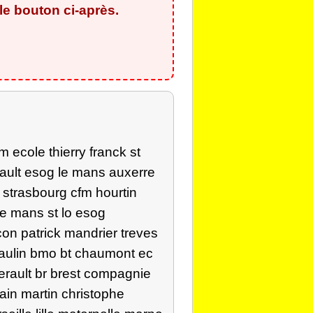
e bouton ci-après.
 ecole thierry franck st
rault esog le mans auxerre
 strasbourg cfm hourtin
le mans st lo esog
on patrick mandrier treves
eaulin bmo bt chaumont ec
erault br brest compagnie
ain martin christophe