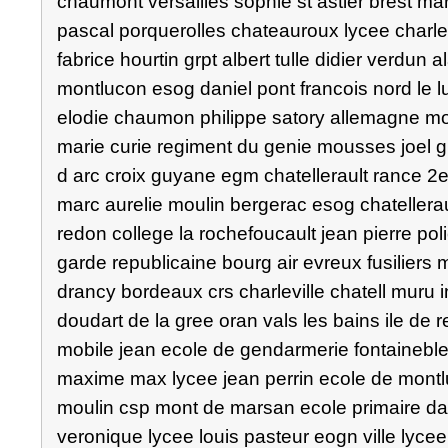
chaumont versailles sophie st astier brest mars
pascal porquerolles chateauroux lycee charle
fabrice hourtin grpt albert tulle didier verdun
montlucon esog daniel pont francois nord le luc
elodie chaumon philippe satory allemagne mon
marie curie regiment du genie mousses joel 
d arc croix guyane egm chatellerault rance 2
marc aurelie moulin bergerac esog chatellerau
redon college la rochefoucault jean pierre pol
garde republicaine bourg air evreux fusiliers
drancy bordeaux crs charleville chatell muru in
doudart de la gree oran vals les bains ile d
mobile jean ecole de gendarmerie fontaineb
maxime max lycee jean perrin ecole de montlu
moulin csp mont de marsan ecole primaire da
veronique lycee louis pasteur eogn ville lyce