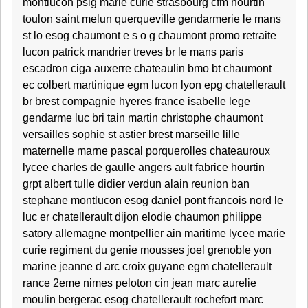
montlucon psig marie curie strasbourg cfm hourtin
toulon saint melun querqueville gendarmerie le mans
st lo esog chaumont e s o g chaumont promo retraite
lucon patrick mandrier treves br le mans paris
escadron ciga auxerre chateaulin bmo bt chaumont
ec colbert martinique egm lucon lyon epg chatellerault
br brest compagnie hyeres france isabelle lege
gendarme luc bri tain martin christophe chaumont
versailles sophie st astier brest marseille lille
maternelle marne pascal porquerolles chateauroux
lycee charles de gaulle angers ault fabrice hourtin
grpt albert tulle didier verdun alain reunion ban
stephane montlucon esog daniel pont francois nord le
luc er chatellerault dijon elodie chaumon philippe
satory allemagne montpellier ain maritime lycee marie
curie regiment du genie mousses joel grenoble yon
marine jeanne d arc croix guyane egm chatellerault
rance 2eme nimes peloton cin jean marc aurelie
moulin bergerac esog chatellerault rochefort marc