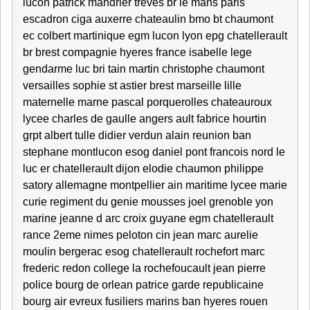
lucon patrick mandrier treves br le mans paris
escadron ciga auxerre chateaulin bmo bt chaumont
ec colbert martinique egm lucon lyon epg chatellerault
br brest compagnie hyeres france isabelle lege
gendarme luc bri tain martin christophe chaumont
versailles sophie st astier brest marseille lille
maternelle marne pascal porquerolles chateauroux
lycee charles de gaulle angers ault fabrice hourtin
grpt albert tulle didier verdun alain reunion ban
stephane montlucon esog daniel pont francois nord le
luc er chatellerault dijon elodie chaumon philippe
satory allemagne montpellier ain maritime lycee marie
curie regiment du genie mousses joel grenoble yon
marine jeanne d arc croix guyane egm chatellerault
rance 2eme nimes peloton cin jean marc aurelie
moulin bergerac esog chatellerault rochefort marc
frederic redon college la rochefoucault jean pierre
police bourg de orlean patrice garde republicaine
bourg air evreux fusiliers marins ban hyeres rouen