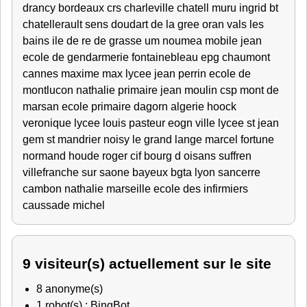
drancy bordeaux crs charleville chatell muru ingrid bt
chatellerault sens doudart de la gree oran vals les
bains ile de re de grasse um noumea mobile jean
ecole de gendarmerie fontainebleau epg chaumont
cannes maxime max lycee jean perrin ecole de
montlucon nathalie primaire jean moulin csp mont de
marsan ecole primaire dagorn algerie hoock
veronique lycee louis pasteur eogn ville lycee st jean
gem st mandrier noisy le grand lange marcel fortune
normand houde roger cif bourg d oisans suffren
villefranche sur saone bayeux bgta lyon sancerre
cambon nathalie marseille ecole des infirmiers
caussade michel
9 visiteur(s) actuellement sur le site
8 anonyme(s)
1 robot(s) : BingBot