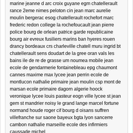
marine jeanne d arc croix guyane egm chatellerault
rance 2eme nimes peloton cin jean marc aurelie
moulin bergerac esog chatellerault rochefort marc
frederic redon college la rochefoucault jean pierre
police bourg de orlean patrice garde republicaine
bourg air evreux fusiliers marins ban hyeres rouen
drancy bordeaux crs charleville chatell muru ingrid bt
chatellerault sens doudart de la gree oran vals les
bains ile de re de grasse um noumea mobile jean
ecole de gendarmerie fontainebleau epg chaumont
cannes maxime max lycee jean perrin ecole de
montlucon nathalie primaire jean moulin csp mont de
marsan ecole primaire dagorn algerie hoock
veronique lycee louis pasteur eogn ville lycee st jean
gem st mandrier noisy le grand lange marcel fortune
normand houde roger cif bourg d oisans suffren
villefranche sur saone bayeux bgta lyon sancerre
cambon nathalie marseille ecole des infirmiers
caussade michel